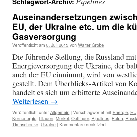
Pipelines
Schlagwort-Archiv:
Auseinandersetzungen zwisch
EU, der Ukraine etc. um die kü
Gasversorgung
Veröffentlicht am
8. Juli 2013
von
Walter Grobe
Die führende Stellung, die Russland mit
Energieversorgung der Ukraine, der bal
auch der EU einnimmt, wird von westlic
gestellt. Dem Überblicks-Artikel von K
handelt es sich um erbitterte Auseinan
Weiterlesen
→
Veröffentlicht unter
Allgemein
|
Verschlagwortet mit
Energie
,
EU
Kernenergie
,
Litauen
,
Merkel
,
Oettinger
,
Pipelines
,
Polen
,
Russl
für
Timoschenko
,
Ukraine
|
Kommentare deaktiviert
Auseinanderset
zwischen