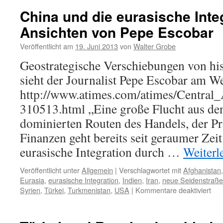
Russland,
China und die eurasische Inte
der
Ansichten von Pepe Escobar
EU,
der
Veröffentlicht am
19. Juni 2013
von
Walter Grobe
Ukraine
etc.
Geostrategische Verschiebungen von h
um
sieht der Journalist Pepe Escobar am W
die
künftige
http://www.atimes.com/atimes/Central
Gasversorgung
310513.html „Eine große Flucht aus den
dominierten Routen des Handels, der P
Finanzen geht bereits seit geraumer Zeit
eurasische Integration durch …
Weiterl
Veröffentlicht unter
Allgemein
|
Verschlagwortet mit
Afghanistan
Eurasia
,
eurasische Integration
,
Indien
,
Iran
,
neue Seidenstraße
für
Syrien
,
Türkei
,
Turkmenistan
,
USA
|
Kommentare deaktiviert
Chi
und
die