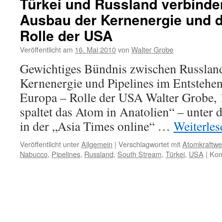
Türkei und Russland verbinde
eur
Ausbau der Kernenergie und d
Inte
–
Rolle der USA
Ans
von
Veröffentlicht am
16. Mai 2010
von
Walter Grobe
Pe
Gewichtiges Bündnis zwischen Russland
Esc
Kernenergie und Pipelines im Entstehe
Europa – Rolle der USA Walter Grobe,
spaltet das Atom in Anatolien“ – unter 
in der „Asia Times online“ …
Weiterle
Veröffentlicht unter
Allgemein
|
Verschlagwortet mit
Atomkraftwe
Nabucco
,
Pipelines
,
Russland
,
South Stream
,
Türkei
,
USA
|
Kom