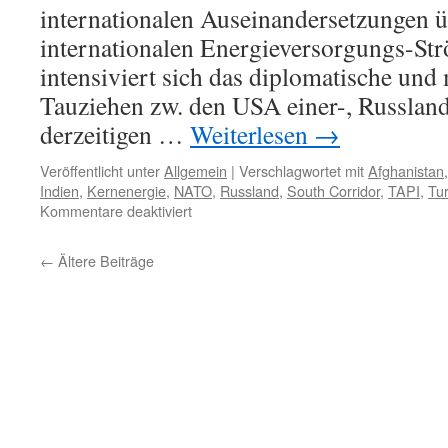
künftige
internationalen Auseinandersetzungen ü
Gasversorgung
internationalen Energieversorgungs-Strö
intensiviert sich das diplomatische und 
Tauziehen zw. den USA einer-, Russlan
derzeitigen …
Weiterlesen
→
Veröffentlicht unter
Allgemein
|
Verschlagwortet mit
Afghanistan
Indien
,
Kernenergie
,
NATO
,
Russland
,
South Corridor
,
TAPI
,
Tu
für
Kommentare deaktiviert
Lesenswerter
Beitrag
←
Ältere Beiträge
zur
Intensivierung
der
internationalen
Spannungen
in
Energiefragen