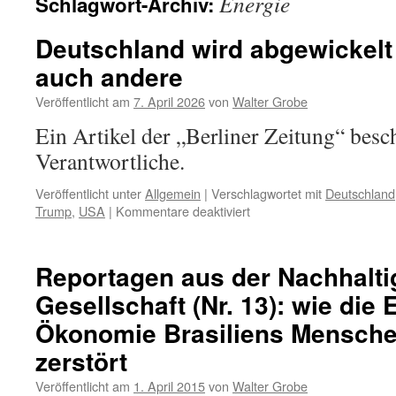
Energie
Schlagwort-Archiv:
Deutschland wird abgewickelt
auch andere
Veröffentlicht am
7. April 2026
von
Walter Grobe
Ein Artikel der „Berliner Zeitung“ besc
Verantwortliche.
Veröffentlicht unter
Allgemein
|
Verschlagwortet mit
Deutschland
für
Trump
,
USA
|
Kommentare deaktiviert
Deutschland
wird
abgewickelt
Reportagen aus der Nachhaltig
–
Gesellschaft (Nr. 13): wie die 
so
sehen
Ökonomie Brasiliens Mensch
es
auch
zerstört
andere
Veröffentlicht am
1. April 2015
von
Walter Grobe