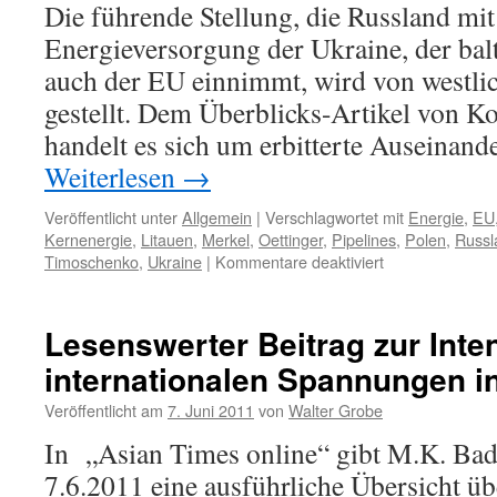
Die führende Stellung, die Russland mit
Energieversorgung der Ukraine, der bal
auch der EU einnimmt, wird von westlic
gestellt. Dem Überblicks-Artikel von K
handelt es sich um erbitterte Auseinan
Weiterlesen
→
Veröffentlicht unter
Allgemein
|
Verschlagwortet mit
Energie
,
EU
Kernenergie
,
Litauen
,
Merkel
,
Oettinger
,
Pipelines
,
Polen
,
Russl
für
Timoschenko
,
Ukraine
|
Kommentare deaktiviert
Auseinanderset
zwischen
Russland,
Lesenswerter Beitrag zur Inte
der
internationalen Spannungen i
EU,
der
Veröffentlicht am
7. Juni 2011
von
Walter Grobe
Ukraine
etc.
In „Asian Times online“ gibt M.K. B
um
7.6.2011 eine ausführliche Übersicht üb
die