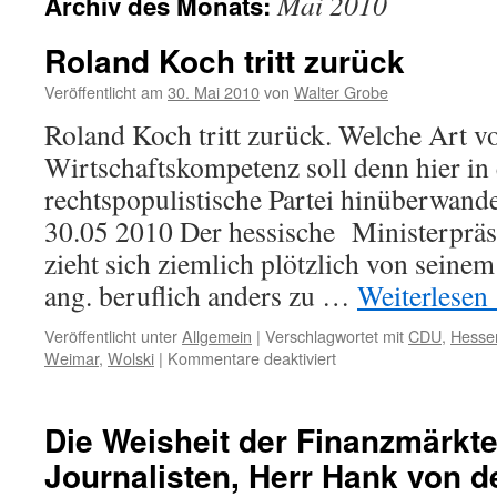
Mai 2010
Archiv des Monats:
Roland Koch tritt zurück
Veröffentlicht am
30. Mai 2010
von
Walter Grobe
Roland Koch tritt zurück. Welche Art v
Wirtschaftskompetenz soll denn hier in
rechtspopulistische Partei hinüberwand
30.05 2010 Der hessische Ministerprä
zieht sich ziemlich plötzlich von seine
ang. beruflich anders zu …
Weiterlesen
Veröffentlicht unter
Allgemein
|
Verschlagwortet mit
CDU
,
Hesse
für
Weimar
,
Wolski
|
Kommentare deaktiviert
Roland
Koch
tritt
Die Weisheit der Finanzmärkt
zurück
Journalisten, Herr Hank von d