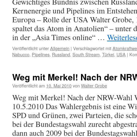
Gewichtiges Bündnis zwischen Russland
Kernenergie und Pipelines im Entstehe
Europa – Rolle der USA Walter Grobe,
spaltet das Atom in Anatolien“ – unter 
in der „Asia Times online“ …
Weiterle
Veröffentlicht unter
Allgemein
|
Verschlagwortet mit
Atomkraftwe
Nabucco
,
Pipelines
,
Russland
,
South Stream
,
Türkei
,
USA
|
Kom
Weg mit Merkel! Nach der NR
Veröffentlicht am
10. Mai 2010
von
Walter Grobe
Weg mit Merkel! Nach der NRW-Wahl W
10.5.2010 Das Wahlergebnis ist eine 
SPD und Grünen, zwei Parteien, die s
bei der Bundestagswahl zurecht abgest
dann auch 2009 bei der Bundestagswa