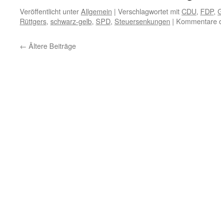
Veröffentlicht unter
Allgemein
|
Verschlagwortet mit
CDU
,
FDP
,
Rüttgers
,
schwarz-gelb
,
SPD
,
Steuersenkungen
|
Kommentare de
←
Ältere Beiträge