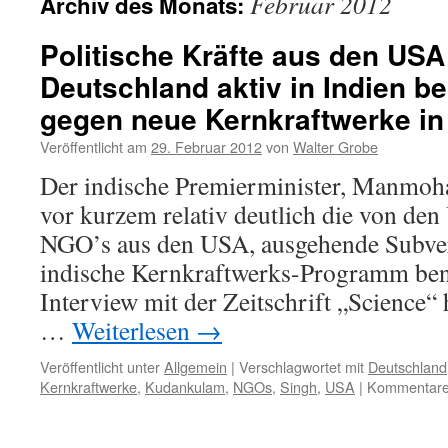
Februar 2012
Archiv des Monats:
Politische Kräfte aus den USA
Deutschland aktiv in Indien be
gegen neue Kernkraftwerke i
Veröffentlicht am
29. Februar 2012
von
Walter Grobe
Der indische Premierminister, Manmoha
vor kurzem relativ deutlich die von den
NGO’s aus den USA, ausgehende Subver
indische Kernkraftwerks-Programm ben
Interview mit der Zeitschrift „Science“ 
…
Weiterlesen
→
Veröffentlicht unter
Allgemein
|
Verschlagwortet mit
Deutschland
Kernkraftwerke
,
Kudankulam
,
NGOs
,
Singh
,
USA
|
Kommentare 