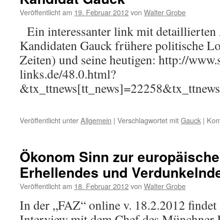
Veröffentlicht am
19. Februar 2012
von
Walter Grobe
Ein interessanter link mit detaillierte
Kandidaten Gauck frühere politische Lo
Zeiten) und seine heutigen: http://www.
links.de/48.0.html?
&tx_ttnews[tt_news]=22258&tx_ttnew
Veröffentlicht unter
Allgemein
|
Verschlagwortet mit
Gauck
|
Kom
Ökonom Sinn zur europäische
Erhellendes und Verdunkelnd
Veröffentlicht am
18. Februar 2012
von
Walter Grobe
In der „FAZ“ online v. 18.2.2012 findet 
Interview mit dem Chef des Münchner IF