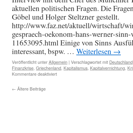
aktuellen politischen Fragen. Die Frag
Göbel und Holger Steltzner gestellt.
http://www.faz.net/aktuell/wirtschaft/wi
gespraech-oekonom-hans-werner-sinn-wi
11653095.html Einige von Sinns Ausfü
interessant, bspw. …
Weiterlesen
→
Veröffentlicht unter
Allgemein
|
Verschlagwortet mit
Deutschland
Finanzkrise
,
Griechenland
,
Kapitalismus
,
Kapitalvernichtung
,
Kr
für
Kommentare deaktiviert
Ökonom
Sinn
←
Ältere Beiträge
zur
europäischen
Krise
–
Erhellendes
und
Verdunkelndes