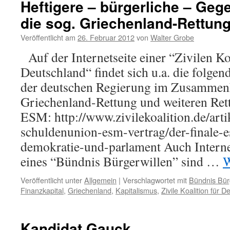
Heftigere – bürgerliche – Ge
die sog. Griechenland-Rettun
Veröffentlicht am
26. Februar 2012
von
Walter Grobe
Auf der Internetseite einer “Zivilen Ko
Deutschland“ findet sich u.a. die folgend
der deutschen Regierung im Zusammenh
Griechenland-Rettung und weiteren Re
ESM: http://www.zivilekoalition.de/arti
schuldenunion-esm-vertrag/der-finale-
demokratie-und-parlament Auch Interne
eines “Bündnis Bürgerwillen” sind …
W
Veröffentlicht unter
Allgemein
|
Verschlagwortet mit
Bündnis Bür
Finanzkapital
,
Griechenland
,
Kapitalismus
,
Zivile Koalition für 
Kandidat Gauck