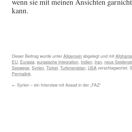
wenn sie mit meinen Ansichten garnich
kann.
Dieser Beitrag wurde unter
Allgemein
abgelegt und mit
Afghanis
EU
,
Eurasia
,
eurasische Integration
,
Indien
,
Iran
,
neue Seidenst
Seewege
,
Syrien
,
Türkei
,
Turkmenistan
,
USA
verschlagwortet. 
Permalink
.
←
Syrien – ein Interview mit Assad in der „FAZ“