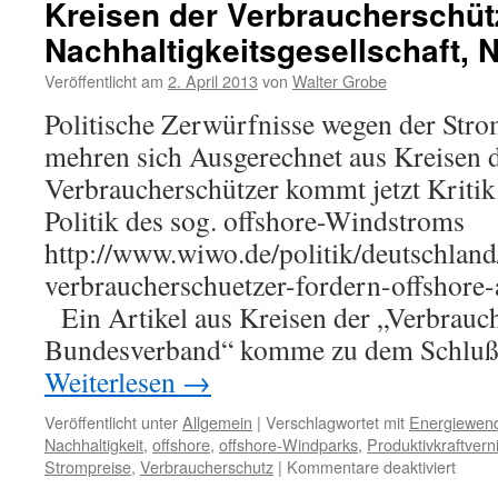
Kreisen der Verbraucherschütz
Nachhaltigkeitsgesellschaft, N
Veröffentlicht am
2. April 2013
von
Walter Grobe
Politische Zerwürfnisse wegen der Stro
mehren sich Ausgerechnet aus Kreisen d
Verbraucherschützer kommt jetzt Kritik 
Politik des sog. offshore-Windstroms
http://www.wiwo.de/politik/deutschland
verbraucherschuetzer-fordern-offshore
Ein Artikel aus Kreisen der „Verbrauch
Bundesverband“ komme zu dem Schluß
Weiterlesen
→
Veröffentlicht unter
Allgemein
|
Verschlagwortet mit
Energiewen
Nachhaltigkeit
,
offshore
,
offshore-Windparks
,
Produktivkraftvern
für
Strompreise
,
Verbraucherschutz
|
Kommentare deaktiviert
Kritik