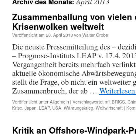
April 2013
Archiv des Monats:
Zusammenballung von vielen
Krisenwolken weltweit
Veröffentlicht am
20. April 2013
von
Walter Grobe
Die neuste Pressemitteilung des – dezid
– Prognose-Instituts LEAP v. 17.4. 2013
Vergangenheit bereits mehrfach verlinkt 
aktuelle ökonomische Abwärtsbewegu
stellt die Frage, ob nicht ein weltweiter 
Zusammenbruch, der ab …
Weiterlese
Veröffentlicht unter
Allgemein
|
Verschlagwortet mit
BRICS
,
Chi
Krise
,
Japan
,
LEAP
,
USA
,
Währungskrieg
,
Weltwirtschaft
|
Komm
Kritik an Offshore-Windpark-P