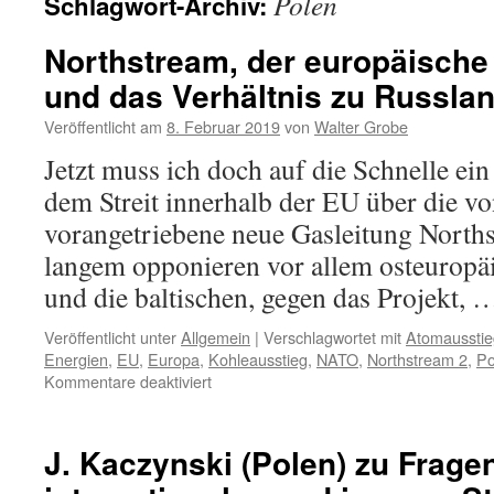
Polen
Schlagwort-Archiv:
Northstream, der europäisch
und das Verhältnis zu Russla
Veröffentlicht am
8. Februar 2019
von
Walter Grobe
Jetzt muss ich doch auf die Schnelle e
dem Streit innerhalb der EU über die v
vorangetriebene neue Gasleitung North
langem opponieren vor allem osteuropäi
und die baltischen, gegen das Projekt,
Veröffentlicht unter
Allgemein
|
Verschlagwortet mit
Atomausstie
Energien
,
EU
,
Europa
,
Kohleausstieg
,
NATO
,
Northstream 2
,
Po
für
Kommentare deaktiviert
Northstream,
der
europäische
J. Kaczynski (Polen) zu Frage
Zusammenhalt
und