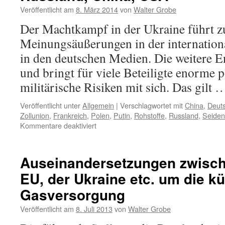
Veröffentlicht am
8. März 2014
von
Walter Grobe
Der Machtkampf in der Ukraine führt zu
Meinungsäußerungen in der internationa
in den deutschen Medien. Die weitere En
und bringt für viele Beteiligte enorme p
militärische Risiken mit sich. Das gilt
Veröffentlicht unter
Allgemein
|
Verschlagwortet mit
China
,
Deut
Zollunion
,
Frankreich
,
Polen
,
Putin
,
Rohstoffe
,
Russland
,
Seiden
für
Kommentare deaktiviert
Der
Machtkampf
um
Auseinandersetzungen zwisch
die
EU, der Ukraine etc. um die kü
Ukraine
–
Gasversorgung
internationale
Widersprüche.
Veröffentlicht am
8. Juli 2013
von
Walter Grobe
Europa,