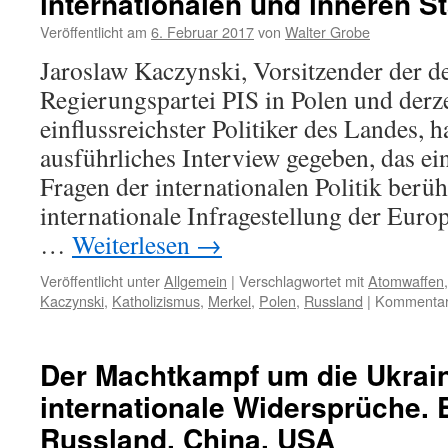
internationalen und inneren 
das
Veröffentlicht am
6. Februar 2017
von
Walter Grobe
Verhältnis
zu
Jaroslaw Kaczynski, Vorsitzender der de
Russland
Regierungspartei PIS in Polen und derz
einflussreichster Politiker des Landes, 
ausführliches Interview gegeben, das e
Fragen der internationalen Politik berüh
internationale Infragestellung der Eur
…
Weiterlesen
→
Veröffentlicht unter
Allgemein
|
Verschlagwortet mit
Atomwaffen
Kaczynski
,
Katholizismus
,
Merkel
,
Polen
,
Russland
|
Kommentare
Der Machtkampf um die Ukrai
internationale Widersprüche. 
Russland, China, USA