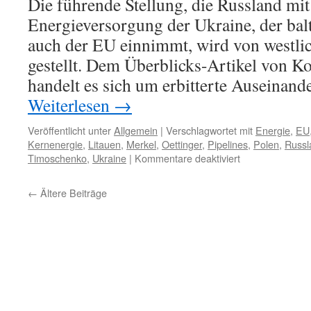
Die führende Stellung, die Russland mit
Russland,
China,
Energieversorgung der Ukraine, der bal
USA
auch der EU einnimmt, wird von westlic
gestellt. Dem Überblicks-Artikel von K
handelt es sich um erbitterte Auseinan
Weiterlesen
→
Veröffentlicht unter
Allgemein
|
Verschlagwortet mit
Energie
,
EU
Kernenergie
,
Litauen
,
Merkel
,
Oettinger
,
Pipelines
,
Polen
,
Russl
für
Timoschenko
,
Ukraine
|
Kommentare deaktiviert
Auseinanderset
zwischen
←
Ältere Beiträge
Russland,
der
EU,
der
Ukraine
etc.
um
die
künftige