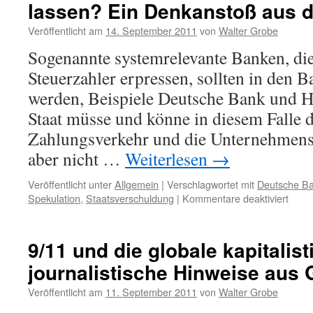
lassen? Ein Denkanstoß aus 
Online“
zum
Veröffentlicht am
14. September 2011
von
Walter Grobe
Drängen,
Japan
Sogenannte systemrelevante Banken, die
solle
Steuerzahler erpressen, sollten in den B
auf
„Erneuerbar
werden, Beispiele Deutsche Bank und H
umrüsten
Staat müsse und könne in diesem Falle d
Zahlungsverkehr und die Unternehmens
aber nicht …
Weiterlesen
→
Veröffentlicht unter
Allgemein
|
Verschlagwortet mit
Deutsche B
für
Spekulation
,
Staatsverschuldung
|
Kommentare deaktiviert
War
Deut
Bank
9/11 und die globale kapitalist
etc.
journalistische Hinweise aus 
nicht
pleite
Veröffentlicht am
11. September 2011
von
Walter Grobe
gehe
lasse