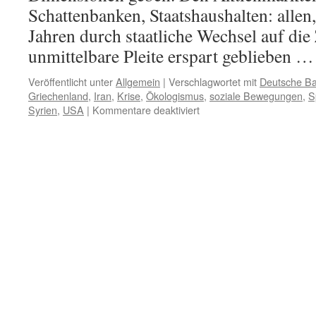
Schattenbanken, Staatshaushalten: allen,
Jahren durch staatliche Wechsel auf die
unmittelbare Pleite erspart geblieben 
Veröffentlicht unter
Allgemein
|
Verschlagwortet mit
Deutsche B
Griechenland
,
Iran
,
Krise
,
Ökologismus
,
soziale Bewegungen
,
S
für
Syrien
,
USA
|
Kommentare deaktiviert
Die
Verschärfung
der
Krise
–
Stand
Anfang
Sept.
2011
–
die
EU