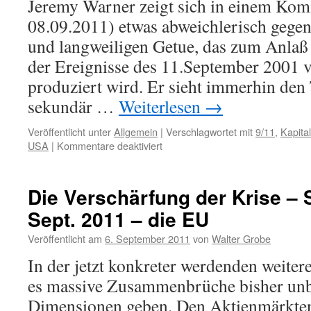
Jeremy Warner zeigt sich in einem Kom
Ein
08.09.2011) etwas abweichlerisch geg
Denk
aus
und langweiligen Getue, das zum Anlaß 
der
der Ereignisse des 11.September 2001 
FDP
produziert wird. Er sieht immerhin den
sekundär …
Weiterlesen
→
Veröffentlicht unter
Allgemein
|
Verschlagwortet mit
9/11
,
Kapita
für
USA
|
Kommentare deaktiviert
9/11
und
die
Die Verschärfung der Krise –
globale
Sept. 2011 – die EU
kapitalistische
Krise
Veröffentlicht am
6. September 2011
von
Walter Grobe
–
journalistische
In der jetzt konkreter werdenden weiter
Hinweise
es massive Zusammenbrüche bisher un
aus
Großbritannien
Dimensionen geben. Den Aktienmärkten