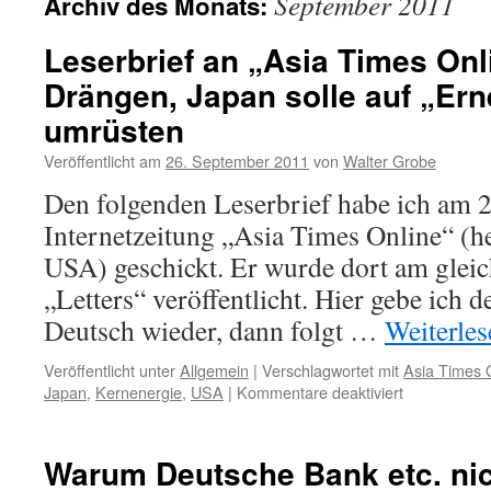
September 2011
Archiv des Monats:
Leserbrief an „Asia Times On
Drängen, Japan solle auf „Er
umrüsten
Veröffentlicht am
26. September 2011
von
Walter Grobe
Den folgenden Leserbrief habe ich am 2
Internetzeitung „Asia Times Online“ (h
USA) geschickt. Er wurde dort am gleic
„Letters“ veröffentlicht. Hier gebe ich 
Deutsch wieder, dann folgt …
Weiterle
Veröffentlicht unter
Allgemein
|
Verschlagwortet mit
Asia Times 
für
Japan
,
Kernenergie
,
USA
|
Kommentare deaktiviert
Leserbrief
an
„Asia
Warum Deutsche Bank etc. nic
Times