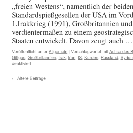
„freien Westens“, namentlich der beide
Standardspießgesellen der USA im Vord
1.Irakkrieg (1991), Großbritannien und 
verdientermaßen zu einem geostrategisc
Staaten entwickelt. Davon zeugt auch 
Veröffentlicht unter
Allgemein
|
Verschlagwortet mit
Achse des 
Giftgas
,
Großbritannien
,
Irak
,
Iran
,
IS
,
Kurden
,
Russland
,
Syrien
für
deaktiviert
Das
große
←
Ältere Beiträge
Festival
der
Peinlichkeiten
geht
weiter
–
Trump,
Macron
und