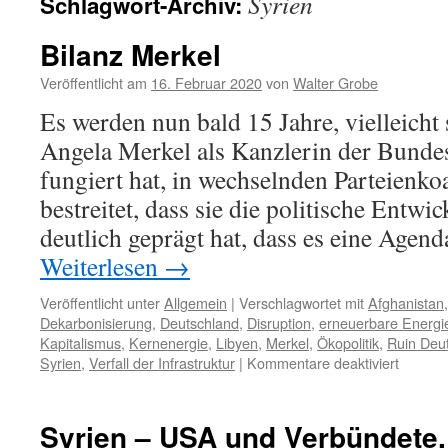
Syrien
Schlagwort-Archiv:
Bilanz Merkel
Veröffentlicht am
16. Februar 2020
von
Walter Grobe
Es werden nun bald 15 Jahre, vielleicht
Angela Merkel als Kanzlerin der Bunde
fungiert hat, in wechselnden Parteienko
bestreitet, dass sie die politische Entwic
deutlich geprägt hat, dass es eine Agen
Weiterlesen
→
Veröffentlicht unter
Allgemein
|
Verschlagwortet mit
Afghanistan
Dekarbonisierung
,
Deutschland
,
Disruption
,
erneuerbare Energi
Kapitalismus
,
Kernenergie
,
Libyen
,
Merkel
,
Ökopolitik
,
Ruin Deu
für
Syrien
,
Verfall der Infrastruktur
|
Kommentare deaktiviert
Bilanz
Merkel
Syrien – USA und Verbündete,