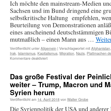
Ich möchte den mainstream-Medien und
Sachsen und im Bund dringend eine gru
selbstkritische Haltung empfehlen, wen
Beurteilung von Demonstrationen anläß
eines anscheinend deutschstämmigen Bü
mutmaßlich – einen Mann aus …
Weite
Veröffentlicht unter
Allgemein
|
Verschlagwortet mit
Afghanistan
Irak
,
Islamismus
,
Kapitalismus
,
Migration
,
Nazis
,
Plattmachen d
für
Kommentare deaktiviert
Chemnitz
Das große Festival der Peinlic
weiter – Trump, Macron und M
Syrien herum
Veröffentlicht am
14. April 2018
von
Walter Grobe
Die Syrienpolitik der USA und anderer