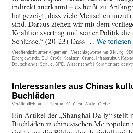
indirekt anerkannt – es heißt zu Anfang
hat gezeigt, dass viele Menschen unzuf
sind. Daraus ziehen wir mit dem vorlie
Koalitionsvertrag und seiner Politik di
Schlüsse.“ (20-23) Dass …
Weiterlesen
Veröffentlicht unter
Allgemein
|
Verschlagwortet mit
Bildung
,
CD
Energiewende
,
EU
,
Große Koalition
,
Grüne
,
Infrastruktur
,
Kapit
Deutschlands
,
Schule
,
SPD
,
Wissenschaft
|
Kommentare deaktiv
Interessantes aus Chinas kult
Buchläden
Veröffentlicht am
1. Februar 2018
von
Walter Grobe
Ein Artikel der „Shanghai Daily“ stellt
Buchläden in chinesischen Metropolen v
sieht man die Bilder, durch einfallsreic