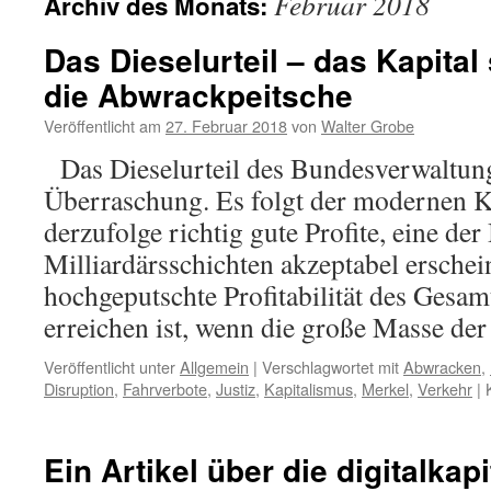
Februar 2018
Archiv des Monats:
Das Dieselurteil – das Kapital
die Abwrackpeitsche
Veröffentlicht am
27. Februar 2018
von
Walter Grobe
Das Dieselurteil des Bundesverwaltungs
Überraschung. Es folgt der modernen Ka
derzufolge richtig gute Profite, eine de
Milliardärsschichten akzeptabel erschei
hochgeputschte Profitabilität des Gesa
erreichen ist, wenn die große Masse d
Veröffentlicht unter
Allgemein
|
Verschlagwortet mit
Abwracken
,
Disruption
,
Fahrverbote
,
Justiz
,
Kapitalismus
,
Merkel
,
Verkehr
|
Ein Artikel über die digitalkapi