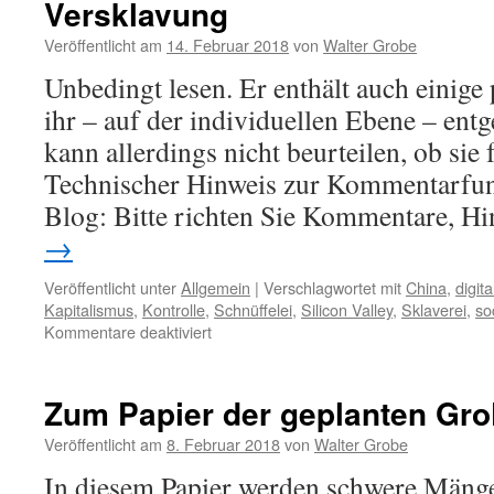
Versklavung
Veröffentlicht am
14. Februar 2018
von
Walter Grobe
Unbedingt lesen. Er enthält auch einige 
ihr – auf der individuellen Ebene – entg
kann allerdings nicht beurteilen, ob sie
Technischer Hinweis zur Kommentarfun
Blog: Bitte richten Sie Kommentare, H
→
Veröffentlicht unter
Allgemein
|
Verschlagwortet mit
China
,
digit
Kapitalismus
,
Kontrolle
,
Schnüffelei
,
Silicon Valley
,
Sklaverei
,
so
für
Kommentare deaktiviert
Ein
Artikel
über
Zum Papier der geplanten Gr
die
digitalkapitalistische
Veröffentlicht am
8. Februar 2018
von
Walter Grobe
Versklavung
In diesem Papier werden schwere Mäng