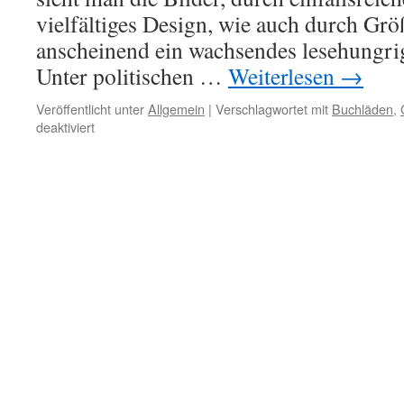
vielfältiges Design, wie auch durch Grö
anscheinend ein wachsendes lesehungri
Unter politischen …
Weiterlesen
→
Veröffentlicht unter
Allgemein
|
Verschlagwortet mit
Buchläden
,
für
deaktiviert
Interessantes
aus
Chinas
kulturellem
Leben
–
Buchläden