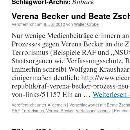
Buback
Schlagwort-Archiv:
Verena Becker und Beate Zsc
Veröffentlicht am
8. Juli 2012
von
Walter Grobe
Nur wenige Medienbeiträge erinnern an
Prozesses gegen Verena Becker an die
Terrorismus (Beispiele RAF und „NSU“
Staatsorganen wie Verfassungsschutz, B
Immerhin schreibt Wolfgang Kraushaar
einigermaßen deutlich: http://www.cicer
republik/raf-verena-becker-prozess-nsu
von-links/51157 Ein an …
Weiterlesen
Veröffentlicht unter
Allgemein
|
Verschlagwortet mit
Beate Zsch
RAF
,
Terrorismus
,
Verena Becker
,
Verfassungsschutz
|
Komment