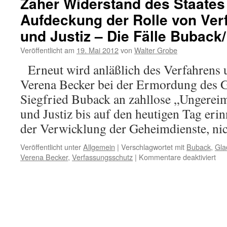
Zäher Widerstand des Staates
Aufdeckung der Rolle von Ve
und Justiz – Die Fälle Buback
Veröffentlicht am
19. Mai 2012
von
Walter Grobe
Erneut wird anläßlich des Verfahrens 
Verena Becker bei der Ermordung des 
Siegfried Buback an zahllose „Ungereim
und Justiz bis auf den heutigen Tag eri
der Verwicklung der Geheimdienste, n
Veröffentlicht unter
Allgemein
|
Verschlagwortet mit
Buback
,
Gla
für
Verena Becker
,
Verfassungsschutz
|
Kommentare deaktiviert
Zäh
Wid
des
Sta
ge
Auf