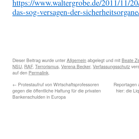
https://www.waltergrobe.de/2011/11/20
das-sog-versagen-der-sicherheitsorgane
Dieser Beitrag wurde unter
Allgemein
abgelegt und mit
Beate Z
NSU
,
RAF
,
Terrorismus
,
Verena Becker
,
Verfassungsschutz
vers
auf den
Permalink
.
←
Protestaufruf von Wirtschaftsprofessoren
Reportagen a
gegen die öffentliche Haftung für die privaten
hier: die L
Bankenschulden in Europa