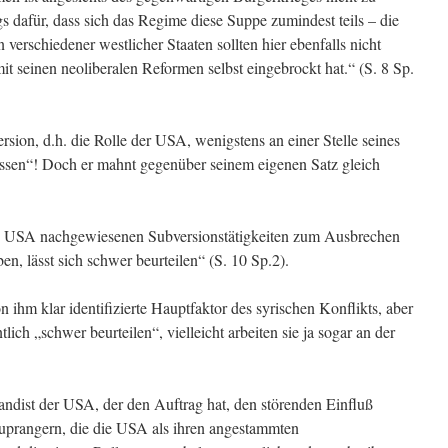
gs dafür, dass sich das Regime diese Suppe zumindest teils – die
n verschiedener westlicher Staaten sollten hier ebenfalls nicht
it seinen neoliberalen Reformen selbst eingebrockt hat.“ (S. 8 Sp.
sion, d.h. die Rolle der USA, wenigstens an einer Stelle seines
lassen“! Doch er mahnt gegenüber seinem eigenen Satz gleich
die USA nachgewiesenen Subversionstätigkeiten zum Ausbrechen
n, lässt sich schwer beurteilen“ (S. 10 Sp.2).
 ihm klar identifizierte Hauptfaktor des syrischen Konflikts, aber
lich „schwer beurteilen“, vielleicht arbeiten sie ja sogar an der
ndist der USA, der den Auftrag hat, den störenden Einfluß
zuprangern, die die USA als ihren angestammten