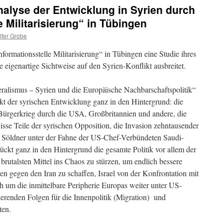
Analyse der Entwicklung in Syrien durch
e Militarisierung“ in Tübingen
ter Grobe
formationsstelle Militarisierung“ in Tübingen eine Studie ihres
 eigenartige Sichtweise auf den Syrien-Konflikt ausbreitet.
eralismus – Syrien und die Europäische Nachbarschaftspolitik“
t der syrischen Entwicklung ganz in den Hintergrund: die
rgerkrieg durch die USA, Großbritannien und andere, die
sse Teile der syrischen Opposition, die Invasion zehntausender
er Söldner unter der Fahne der US-Chef-Verbündeten Saudi-
rückt ganz in den Hintergrund die gesamte Politik vor allem der
utalsten Mittel ins Chaos zu stürzen, um endlich bessere
n gegen den Iran zu schaffen, Israel von der Konfrontation mit
ch um die inmittelbare Peripherie Europas weiter unter US-
ierenden Folgen für die Innenpolitik (Migration) und
ten.