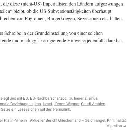
, die diese (nicht-US) Imperialisten den Ländern aufgezwungen
eilen“ bleibt, ob die US-Subversionstätigkeiten überhaupt
brechen von Pogromen, Bürgerkriegen, Sezessionen etc. hatten.
 Schreibe in der Grundeinstellung von einer solchen
rende und mich ggf. korrigierende Hinweise jedenfalls dankbar.
elegt und mit
EU
,
EU-Nachbarschaftspolitik
,
Imperialismus
,
tionale Beziehungen
,
Iran
,
Israel
,
Jürgen Wagner
,
Saudi-Arabien
,
. Setze ein Lesezeichen auf den
Permalink
.
r Platin-Mine in
Aktueller Bericht Griechenland – Geldmangel, Kriminalität,
Migration
→