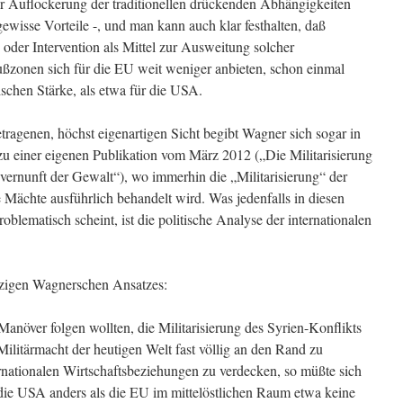
ner Auflockerung der traditionellen drückenden Abhängigkeiten
isse Vorteile -, und man kann auch klar festhalten, daß
oder Intervention als Mittel zur Ausweitung solcher
ußzonen sich für die EU weit weniger anbieten, schon einmal
ischen Stärke, als etwa für die USA.
etragenen, höchst eigenartigen Sicht begibt Wagner sich sogar in
 einer eigenen Publikation vom März 2012 („Die Militarisierung
nvernunft der Gewalt“), wo immerhin die „Militarisierung“ der
 Mächte ausführlich behandelt wird. Was jedenfalls in diesen
oblematisch scheint, ist die politische Analyse der internationalen
tzigen Wagnerschen Ansatzes:
anöver folgen wollten, die Militarisierung des Syrien-Konflikts
 Militärmacht der heutigen Welt fast völlig an den Rand zu
rnationalen Wirtschaftsbeziehungen zu verdecken, so müßte sich
 die USA anders als die EU im mittelöstlichen Raum etwa keine