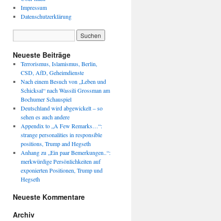
Impressum
Datenschutzerklärung
Neueste Beiträge
Terrorismus, Islamismus, Berlin,
CSD, AfD, Geheimdienste
Nach einem Besuch von „Leben und
Schicksal“ nach Wassili Grossman am
Bochumer Schauspiel
Deutschland wird abgewickelt – so
sehen es auch andere
Appendix to „A Few Remarks…“:
strange personalities in responsible
positions, Trump and Hegseth
Anhang zu „Ein paar Bemerkungen..“:
merkwürdige Persönlichkeiten auf
exponierten Positionen, Trump und
Hegseth
Neueste Kommentare
Archiv