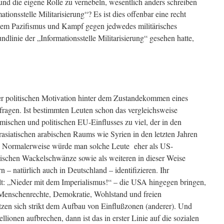
und die eigene Rolle zu vernebeln, wesentlich anders schreiben
tionsstelle Militarisierung“? Es ist dies offenbar eine recht
chem Pazifismus und Kampf gegen jedwedes militärisches
ndlinie der „Informationsstelle Militarisierung“ gesehen hatte,
der politischen Motivation hinter dem Zustandekommen eines
agen. Ist bestimmten Leuten schon das vergleichsweise
schen und politischen EU-Einflusses zu viel, der in den
asiatischen arabischen Raums wie Syrien in den letzten Jahren
t? Normalerweise würde man solche Leute eher als US-
tischen Wackelschwänze sowie als weiteren in dieser Weise
– natürlich auch in Deutschland – identifizieren. Ihr
alt: „Nieder mit dem Imperialismus!“ – die USA hingegen bringen,
Menschenrechte, Demokratie, Wohlstand und freien
tzen sich strikt dem Aufbau von Einflußzonen (anderer). Und
ionen aufbrechen, dann ist das in erster Linie auf die sozialen