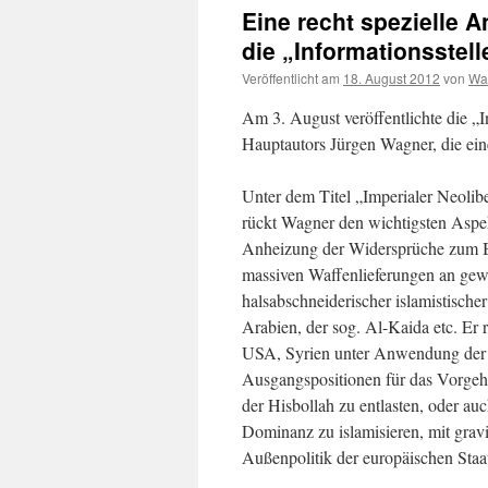
Eine recht spezielle 
die „Informationsstell
Veröffentlicht am
18. August 2012
von
Wal
Am 3. August veröffentlichte die „In
Hauptautors Jürgen Wagner, die eine
Unter dem Titel „Imperialer Neolib
rückt Wagner den wichtigsten Aspek
Anheizung der Widersprüche zum Bü
massiven Waffenlieferungen an gewi
halsabschneiderischer islamistisch
Arabien, der sog. Al-Kaida etc. Er 
USA, Syrien unter Anwendung der br
Ausgangspositionen für das Vorgehe
der Hisbollah zu entlasten, oder au
Dominanz zu islamisieren, mit grav
Außenpolitik der europäischen Staa