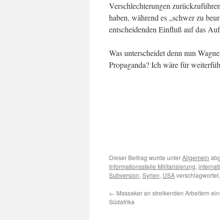
Verschlechterungen zurückzuführen
haben, während es „schwer zu beurt
entscheidenden Einfluß auf das Auf
Was unterscheidet denn nun Wagners
Propaganda? Ich wäre für weiterfüh
Dieser Beitrag wurde unter
Allgemein
abg
Informationsstelle Militarisierung
,
interna
Subversion
,
Syrien
,
USA
verschlagwortet
←
Massaker an streikenden Arbeitern eine
Südafrika