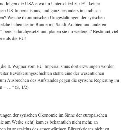
 Und folgen die USA etwa im Unterschied zur EU keiner
inen US-Imperialismus, und ganz besonders im arabisch-
einen? Welche ökonomischen Umgestaltungen der syrischen
welche haben sie im Bunde mit Saudi-Arabien und anderen
n“ bereits durchgesetzt und planen sie im weiteren? Bestimmt viel
ere als die EU!
 [die lt. Wagner vom EU-Imperialismus dort erzwungen worden
eiter Bevölkerungsschichten stellte eine der wesentlichen
um Ausbrechen des Aufstandes gegen die syrische Regierung im
n – …“ (S. 1/2).
rungen der syrischen Ökonomie im Sinne der europäischen
ie am Werke sieht] kam es bekanntlich nicht mehr, an
en ist angesichts des gegenwärtigen Bürgerkrieges nicht zu