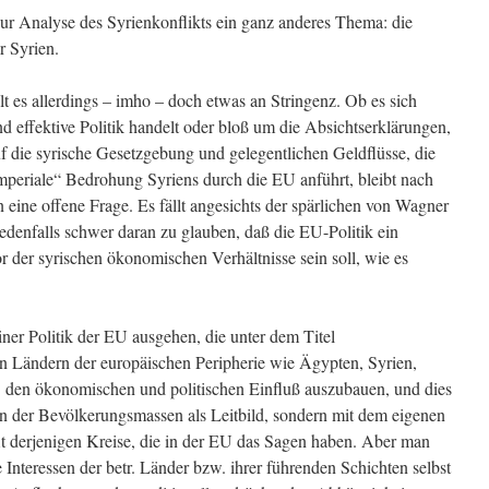
ur Analyse des Syrienkonflikts ein ganz anderes Thema: die
r Syrien.
hlt es allerdings – imho – doch etwas an Stringenz. Ob es sich
 effektive Politik handelt oder bloß um die Absichtserklärungen,
uf die syrische Gesetzgebung und gelegentlichen Geldflüsse, die
imperiale“ Bedrohung Syriens durch die EU anführt, bleibt nach
ine offene Frage. Es fällt angesichts der spärlichen von Wagner
enfalls schwer daran zu glauben, daß die EU-Politik ein
r der syrischen ökonomischen Verhältnisse sein soll, wie es
er Politik der EU ausgehen, die unter dem Titel
en Ländern der europäischen Peripherie wie Ägypten, Syrien,
. den ökonomischen und politischen Einfluß auszubauen, und dies
n der Bevölkerungsmassen als Leitbild, sondern mit dem eigenen
t derjenigen Kreise, die in der EU das Sagen haben. Aber man
 Interessen der betr. Länder bzw. ihrer führenden Schichten selbst