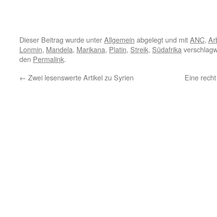
Dieser Beitrag wurde unter
Allgemein
abgelegt und mit
ANC
,
Ar
Lonmin
,
Mandela
,
Marikana
,
Platin
,
Streik
,
Südafrika
verschlagw
den
Permalink
.
←
Zwei lesenswerte Artikel zu Syrien
Eine recht