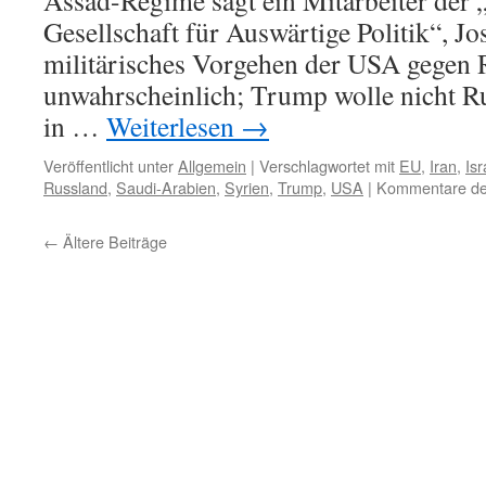
Assad-Regime sagt ein Mitarbeiter der
Gesellschaft für Auswärtige Politik“, Jo
militärisches Vorgehen der USA gegen 
unwahrscheinlich; Trump wolle nicht Ru
in …
Weiterlesen
→
Veröffentlicht unter
Allgemein
|
Verschlagwortet mit
EU
,
Iran
,
Isr
Russland
,
Saudi-Arabien
,
Syrien
,
Trump
,
USA
|
Kommentare dea
←
Ältere Beiträge