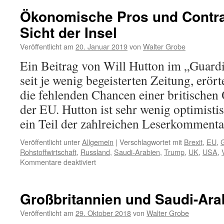
in
Ökonomische Pros und Contra
der
Sicht der Insel
„FAZ“
an
Veröffentlicht am
20. Januar 2019
von
Walter Grobe
mangelnder
Kollaboration
Ein Beitrag von Will Hutton im „Guardi
mit
seit je wenig begeisterten Zeitung, erör
dem
saudischen
die fehlenden Chancen einer britische
Regime
der EU. Hutton ist sehr wenig optimistis
ein Teil der zahlreichen Leserkomment
Veröffentlicht unter
Allgemein
|
Verschlagwortet mit
Brexit
,
EU
,
Rohstoffwirtschaft
,
Russland
,
Saudi-Arabien
,
Trump
,
UK
,
USA
,
für
Kommentare deaktiviert
Ökonomische
Pros
und
Großbritannien und Saudi-Ara
Contras
des
Veröffentlicht am
29. Oktober 2018
von
Walter Grobe
Brexit