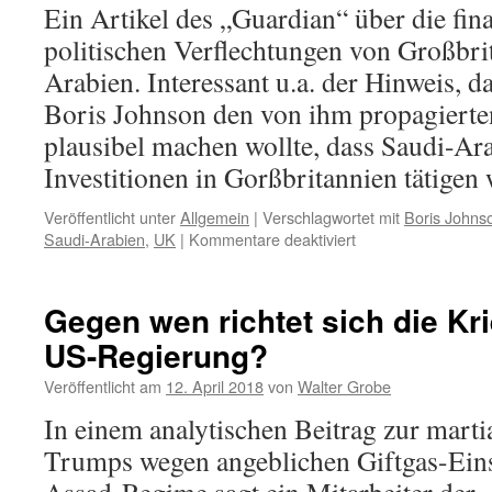
Ein Artikel des „Guardian“ über die fin
aus
Sicht
politischen Verflechtungen von Großbri
der
Arabien. Interessant u.a. der Hinweis, 
Insel
Boris Johnson den von ihm propagierten
plausibel machen wollte, dass Saudi-A
Investitionen in Gorßbritannien tätigen 
Veröffentlicht unter
Allgemein
|
Verschlagwortet mit
Boris Johns
für
Saudi-Arabien
,
UK
|
Kommentare deaktiviert
Großbritannien
und
Saudi-
Gegen wen richtet sich die Kri
Arabien
US-Regierung?
Veröffentlicht am
12. April 2018
von
Walter Grobe
In einem analytischen Beitrag zur marti
Trumps wegen angeblichen Giftgas-Eins