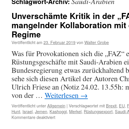
Saudi-Arabien
Schlagwort-Archiv:
Unverschämte Kritik in der „F
mangelnder Kollaboration mi
Regime
Veröffentlicht am
23. Februar 2019
von
Walter Grobe
Was für Provokationen sich die „FAZ“ e
Rüstungsgeschäfte mit Saudi-Arabien ei
Bundesregierung etwas zurückhaltend 
sehe sich diesen Artikel der Autoren Ch
Ulrich Friese an (Notiz 24.02. 13.55h: 
von der …
Weiterlesen
→
Veröffentlicht unter
Allgemein
|
Verschlagwortet mit
Brexit
,
EU
,
Hunt
,
Israel
,
Jemen
,
Kashoggi
,
Merkel
,
Rüstungsexport
,
Saudi-
für
Kommentare deaktiviert
Unverschämte
Kritik