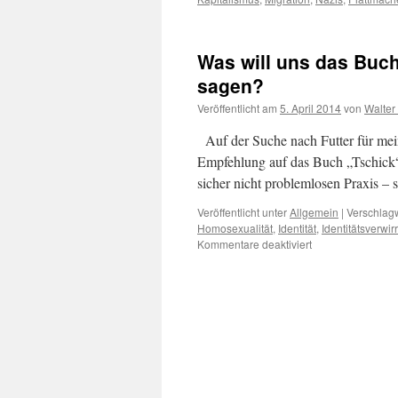
Was will uns das Buc
sagen?
Veröffentlicht am
5. April 2014
von
Walter
Auf der Suche nach Futter für mein
Empfehlung auf das Buch „Tschick“
sicher nicht problemlosen Praxis – 
Veröffentlicht unter
Allgemein
|
Verschlagw
Homosexualität
,
Identität
,
Identitätsverwir
für
Kommentare deaktiviert
Was
will
uns
das
Buch
„Tschick“
von
Wolfgang
Herrndorf