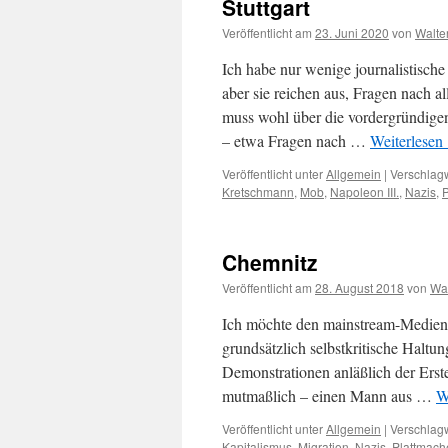
Stuttgart
Veröffentlicht am
23. Juni 2020
von
Walte
Ich habe nur wenige journalistisch
aber sie reichen aus, Fragen nach 
muss wohl über die vordergründige
– etwa Fragen nach …
Weiterlesen
Veröffentlicht unter
Allgemein
|
Verschlagw
Kretschmann
,
Mob
,
Napoleon III.
,
Nazis
,
Chemnitz
Veröffentlicht am
28. August 2018
von
Wal
Ich möchte den mainstream-Medien
grundsätzlich selbstkritische Halt
Demonstrationen anläßlich der Ers
mutmaßlich – einen Mann aus …
W
Veröffentlicht unter
Allgemein
|
Verschlagw
Kapitalismus
,
Migration
,
Nazis
,
Plattmac