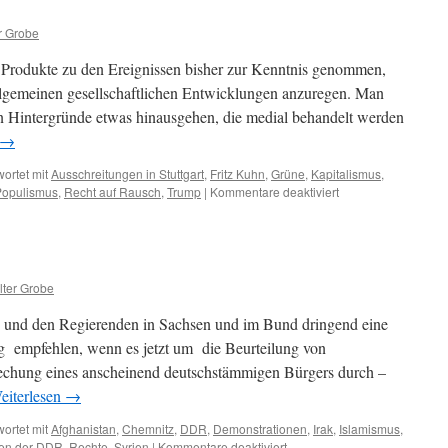
r Grobe
e Produkte zu den Ereignissen bisher zur Kenntnis genommen,
allgemeinen gesellschaftlichen Entwicklungen anzuregen. Man
n Hintergründe etwas hinausgehen, die medial behandelt werden
→
ortet mit
Ausschreitungen in Stuttgart
,
Fritz Kuhn
,
Grüne
,
Kapitalismus
,
für
Populismus
,
Recht auf Rausch
,
Trump
|
Kommentare deaktiviert
Stuttgart
ter Grobe
 und den Regierenden in Sachsen und im Bund dringend eine
ung empfehlen, wenn es jetzt um die Beurteilung von
techung eines anscheinend deutschstämmigen Bürgers durch –
eiterlesen
→
ortet mit
Afghanistan
,
Chemnitz
,
DDR
,
Demonstrationen
,
Irak
,
Islamismus
,
für
hen der DDR
,
Rechte
,
Syrien
|
Kommentare deaktiviert