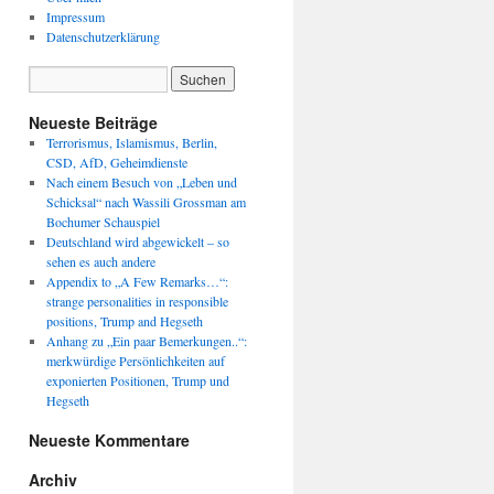
Impressum
Datenschutzerklärung
Neueste Beiträge
Terrorismus, Islamismus, Berlin,
CSD, AfD, Geheimdienste
Nach einem Besuch von „Leben und
Schicksal“ nach Wassili Grossman am
Bochumer Schauspiel
Deutschland wird abgewickelt – so
sehen es auch andere
Appendix to „A Few Remarks…“:
strange personalities in responsible
positions, Trump and Hegseth
Anhang zu „Ein paar Bemerkungen..“:
merkwürdige Persönlichkeiten auf
exponierten Positionen, Trump und
Hegseth
Neueste Kommentare
Archiv