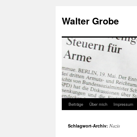
Zum
Inhalt
Walter Grobe
springen
Beiträge
Über mich
Impressum
Nazis
Schlagwort-Archiv: