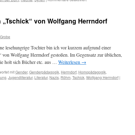
Chemnitz
h „Tschick“ von Wolfgang Herrndorf
 Grobe
e lesehungrige Tochter bin ich vor kurzem aufgrund einer
 von Wolfgang Herrndorf gestoßen. Im Gegensatz zur üblichen,
sie holt sich Bücher etc. aus …
Weiterlesen
→
ortet mit
Gender
,
Genderpädagogik
,
Herrndorf
,
Homopädagogik
,
rung
,
Jugendliteratur
,
Literatur
,
Nazis
,
Röhm
,
Tschick
,
Wolfgang Herrndorf
|