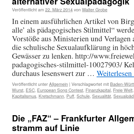
alternativer Sexualpädagogik
„T
Veröffentlicht am
22. März 2014
von
Walter Grobe
vo
Wo
In einem ausführlichen Artikel von Birgi
He
alle’ als pädagogisches Stilmittel“ werd
sa
Vorstöße aus Ministerien und Verlage
die schulische Sexualaufklärung in höc
Gewässer zu lenken. http://www.freiewelt
padagogisches-stilmittel-10027903/ Kell
durchaus lesenswert zur …
Weiterlesen
Veröffentlicht unter
Allgemein
|
Verschlagwortet mit
Baden-Würt
Wurst
,
ESC
,
European Song Contest
,
Finanzkapital
,
Freie Welt
Kapitalismus
,
Kretschmann
,
Puff
,
Schule
,
Sexualität
,
Sexualpäd
Die „FAZ“ – Frankfurter Allge
stramm auf Linie