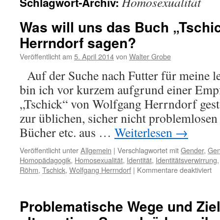
Homosexualität
Schlagwort-Archiv:
Was will uns das Buch „Tschi
Herrndorf sagen?
Veröffentlicht am
5. April 2014
von
Walter Grobe
Auf der Suche nach Futter für meine l
bin ich vor kurzem aufgrund einer Emp
„Tschick“ von Wolfgang Herrndorf ges
zur üblichen, sicher nicht problemlosen 
Bücher etc. aus …
Weiterlesen
→
Veröffentlicht unter
Allgemein
|
Verschlagwortet mit
Gender
,
Gen
Homopädagogik
,
Homosexualität
,
Identität
,
Identitätsverwirrung
für
Röhm
,
Tschick
,
Wolfgang Herrndorf
|
Kommentare deaktiviert
W
wil
un
Problematische Wege und Ziele
da
Bu