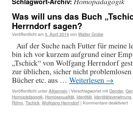
Homopädagogik
Schlagwort-Archiv:
Was will uns das Buch „Tschi
Herrndorf sagen?
Veröffentlicht am
5. April 2014
von
Walter Grobe
Auf der Suche nach Futter für meine l
bin ich vor kurzem aufgrund einer Emp
„Tschick“ von Wolfgang Herrndorf ges
zur üblichen, sicher nicht problemlosen 
Bücher etc. aus …
Weiterlesen
→
Veröffentlicht unter
Allgemein
|
Verschlagwortet mit
Gender
,
Gen
Homopädagogik
,
Homosexualität
,
Identität
,
Identitätsverwirrung
für
Röhm
,
Tschick
,
Wolfgang Herrndorf
|
Kommentare deaktiviert
W
wil
un
da
Bu