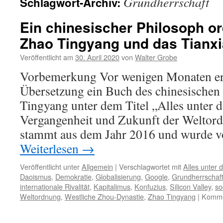
Grundherrschaft
Schlagwort-Archiv:
Ein chinesischer Philosoph or
Zhao Tingyang und das Tianxi
Veröffentlicht am
30. April 2020
von
Walter Grobe
Vorbemerkung Vor wenigen Monaten ers
Übersetzung ein Buch des chinesischen
Tingyang unter dem Titel „Alles unter
Vergangenheit und Zukunft der Weltord
stammt aus dem Jahr 2016 und wurde 
Weiterlesen
→
Veröffentlicht unter
Allgemein
|
Verschlagwortet mit
Alles unter
Daoismus
,
Demokratie
,
Globalisierung
,
Google
,
Grundherrschaf
internationale Rivalität
,
Kapitalimus
,
Konfuzius
,
Silicon Valley
,
so
Weltordnung
,
Westliche Zhou-Dynastie
,
Zhao Tingyang
|
Kommen