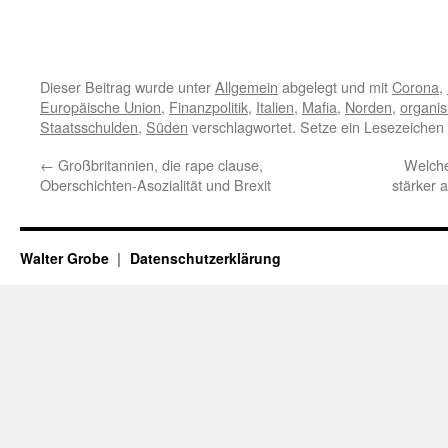
Dieser Beitrag wurde unter
Allgemein
abgelegt und mit
Corona
,
Europäische Union
,
Finanzpolitik
,
Italien
,
Mafia
,
Norden
,
organisi
Staatsschulden
,
Süden
verschlagwortet. Setze ein Lesezeichen
←
Großbritannien, die rape clause,
Welche
Oberschichten-Asozialität und Brexit
stärker 
Walter Grobe
Datenschutzerklärung