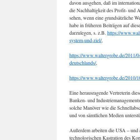
davon ausgehen, daß im internation
die Nachhaltigkeit des Profit- und 
sehen, wenn eine grundsätzliche We
habe in früheren Beiträgen auf die
darzulegen, s. z.B.
https://www.wal
system-und-ziel/
,
https://www.waltergrobe.de/2011/0
deutschlands/
,
https://www.waltergrobe.de/2010/10
Eine herausragende Vertreterin die
Banken- und Industriemanagements i
solche Manöver wie die Schnellab
und von sämtlichen Medien unterstü
Außerdem arbeiten die USA – und a
technologischen Kastration des Kon