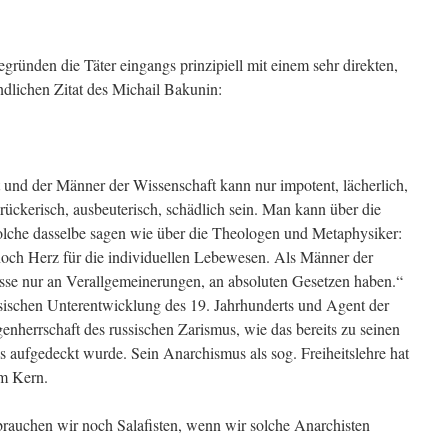
egründen die Täter eingangs prinzipiell mit einem sehr direkten,
indlichen Zitat des Michail Bakunin:
und der Männer der Wissenschaft kann nur impotent, lächerlich,
ückerisch, ausbeuterisch, schädlich sein. Man kann über die
olche dasselbe sagen wie über die Theologen und Metaphysiker:
och Herz für die individuellen Lebewesen. Als Männer der
esse nur an Verallgemeinerungen, an absoluten Gesetzen haben.“
sischen Unterentwicklung des 19. Jahrhunderts und Agent der
nherrschaft des russischen Zarismus, wie das bereits zu seinen
 aufgedeckt wurde. Sein Anarchismus als sog. Freiheitslehre hat
um Kern.
rauchen wir noch Salafisten, wenn wir solche Anarchisten