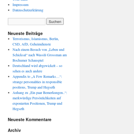
Impressum
Datenschutzerklärung
Neueste Beiträge
Terrorismus, Islamismus, Berlin,
CSD, AfD, Geheimdienste
Nach einem Besuch von „Leben und
Schicksal“ nach Wassili Grossman am
Bochumer Schauspiel
Deutschland wird abgewickelt – so
sehen es auch andere
Appendix to „A Few Remarks…“:
strange personalities in responsible
positions, Trump and Hegseth
Anhang zu „Ein paar Bemerkungen..“:
merkwürdige Persönlichkeiten auf
exponierten Positionen, Trump und
Hegseth
Neueste Kommentare
Archiv