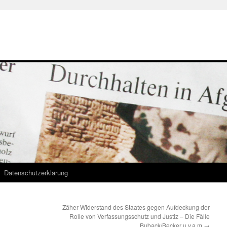
Datenschutzerklärung
Zäher Widerstand des Staates gegen Aufdeckung der
Rolle von Verfassungsschutz und Justiz – Die Fälle
Buback/Becker u.v.a.m
→