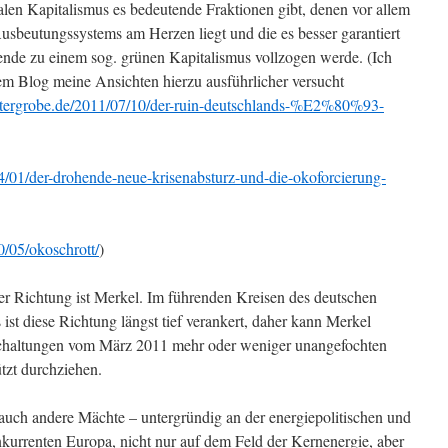
alen Kapitalismus es bedeutende Fraktionen gibt, denen vor allem
Ausbeutungssystems am Herzen liegt und die es besser garantiert
nde zu einem sog. grünen Kapitalismus vollzogen werde. (Ich
sem Blog meine Ansichten hierzu ausführlicher versucht
tergrobe.de/2011/07/10/der-ruin-deutschlands-%E2%80%93-
4/01/der-drohende-neue-krisenabsturz-und-die-okoforcierung-
/05/okoschrott/
)
ser Richtung ist Merkel. Im führenden Kreisen des deutschen
st diese Richtung längst tief verankert, daher kann Merkel
schaltungen vom März 2011 mehr oder weniger unangefochten
tzt durchziehen.
uch andere Mächte – untergründig an der energiepolitischen und
kurrenten Europa, nicht nur auf dem Feld der Kernenergie, aber