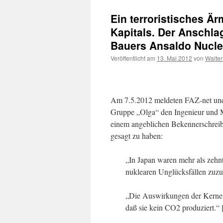
Ein terroristisches Ä
Kapitals. Der Anschla
Bauers Ansaldo Nuclea
Veröffentlicht am
13. Mai 2012
von
Walter
Am 7.5.2012 meldeten FAZ-net und 
Gruppe „Olga“ den Ingenieur und M
einem angeblichen Bekennerschreibe
gesagt zu haben:
„In Japan waren mehr als zehnta
nuklearen Unglücksfällen zuzu
„Die Auswirkungen der Kernene
daß sie kein CO2 produziert.“ 