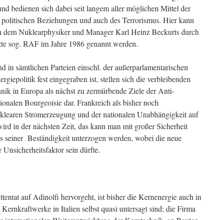
nd bedienen sich dabei seit langem aller möglichen Mittel der
 politischen Beziehungen und auch des Terrorismus. Hier kann
an dem Nuklearphysiker und Manager Karl Heinz Beckurts durch
tzte sog. RAF im Jahre 1986 genannt werden.
d in sämtlichen Parteien einschl. der außerparlamentarischen
iepolitik fest eingegraben ist, stellen sich die verbleibenden
nik in Europa als nächst zu zermürbende Ziele der Anti-
ionalen Bourgeoisie dar. Frankreich als bisher noch
uklearen Stromerzeugung und der nationalen Unabhängigkeit auf
rd in der nächsten Zeit, das kann man mit großer Sicherheit
sts seiner Beständigkeit unterzogen werden, wobei die neue
 Unsicherheitsfaktor sein dürfte.
ntat auf Adinolfi hervorgeht, ist bisher die Kernenergie auch in
Kernkraftwerke in Italien selbst quasi untersagt sind; die Firma