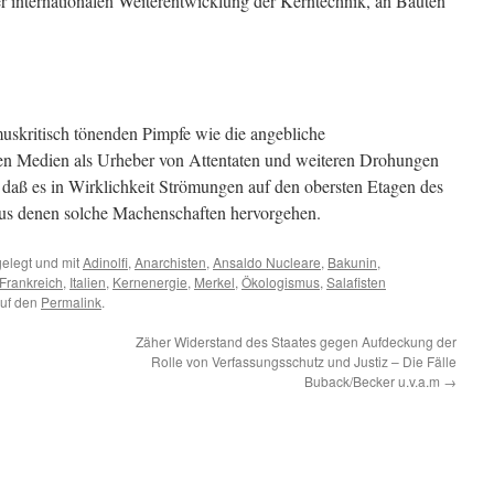
er internationalen Weiterentwicklung der Kerntechnik, an Bauten
muskritisch tönenden Pimpfe wie die angebliche
en Medien als Urheber von Attentaten und weiteren Drohungen
 daß es in Wirklichkeit Strömungen auf den obersten Etagen des
 aus denen solche Machenschaften hervorgehen.
elegt und mit
Adinolfi
,
Anarchisten
,
Ansaldo Nucleare
,
Bakunin
,
Frankreich
,
Italien
,
Kernenergie
,
Merkel
,
Ökologismus
,
Salafisten
auf den
Permalink
.
Zäher Widerstand des Staates gegen Aufdeckung der
Rolle von Verfassungsschutz und Justiz – Die Fälle
Buback/Becker u.v.a.m
→