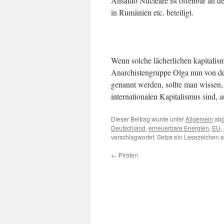
Ansaldo Nucleare ist offenbar an d
in Rumänien etc. beteiligt.
Wenn solche lächerlichen kapitalis
Anarchistengruppe Olga nun von d
genannt werden, sollte man wissen,
internationalen Kapitalismus sind,
Dieser Beitrag wurde unter
Allgemein
abg
Deutschland
,
erneuerbare Energien
,
EU
,
verschlagwortet. Setze ein Lesezeichen 
←
Piraten