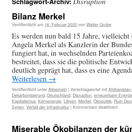
Disruption
Schlagwort-Archiv:
Bilanz Merkel
Veröffentlicht am
16. Februar 2020
von
Walter Grobe
Es werden nun bald 15 Jahre, vielleicht
Angela Merkel als Kanzlerin der Bunde
fungiert hat, in wechselnden Parteienko
bestreitet, dass sie die politische Entwic
deutlich geprägt hat, dass es eine Agen
Weiterlesen
→
Veröffentlicht unter
Allgemein
|
Verschlagwortet mit
Afghanistan
Dekarbonisierung
,
Deutschland
,
Disruption
,
erneuerbare Energi
Kapitalismus
,
Kernenergie
,
Libyen
,
Merkel
,
Ökopolitik
,
Ruin Deu
für
Syrien
,
Verfall der Infrastruktur
|
Kommentare deaktiviert
Bilanz
Merkel
Miserable Ökobilanzen der kü