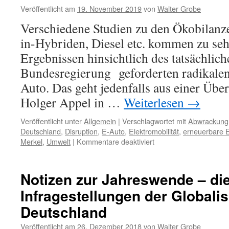
Veröffentlicht am
19. November 2019
von
Walter Grobe
Verschiedene Studien zu den Ökobilanz
in-Hybriden, Diesel etc. kommen zu seh
Ergebnissen hinsichtlich des tatsächlic
Bundesregierung geforderten radikalen
Auto. Das geht jedenfalls aus einer Übe
Holger Appel in …
Weiterlesen
→
Veröffentlicht unter
Allgemein
|
Verschlagwortet mit
Abwrackung
Deutschland
,
Disruption
,
E-Auto
,
Elektromobilität
,
erneuerbare 
für
Merkel
,
Umwelt
|
Kommentare deaktiviert
Miserable
Ökobilanzen
der
Notizen zur Jahreswende – di
künftigen
Infragestellungen der Globalis
E-
Autos
Deutschland
Veröffentlicht am
26. Dezember 2018
von
Walter Grobe