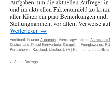
Aufgaben, um die aktuellen Aufreger in 
und im aktuellen Faktenumfeld zu komm
aller Kürze ein paar Bemerkungen und, 
Stellungnahmen, vor allem Verweise au
Weiterlesen
→
Veröffentlicht unter
Allgemein
|
Verschlagwortet mit
Asowsches 
Deutschland
,
Diesel-Fahrverbote
,
Disruption
,
Energiewende
,
EU
Poroschenko
,
Russland
,
Ukraine
,
USA
|
Kommentare deaktivier
←
Ältere Beiträge