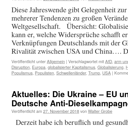
Diese Jahreswende gibt Gelegenheit zu
mehrerer Tendenzen zu großen Verände
Weltgesellschaft. Übersicht: Globalisie
kann er, welche Widersprüche schafft er?
Verknüpfungen Deutschlands mit der Gl
Rivalität zwischen USA und China…. 
Veröffentlicht unter
Allgemein
|
Verschlagwortet mit
AfD
,
arm und
Disruption
,
Europa
,
globalisierter Kapitalismus
,
Globalisierung
,
Populismus
,
Populisten
,
Schwellenländer
,
Trump
,
USA
|
Kommen
Aktuelles: Die Ukraine – EU un
Deutsche Anti-Dieselkampagn
Veröffentlicht am
27. November 2018
von
Walter Grobe
Derzeit habe ich beruflich und gesundhe