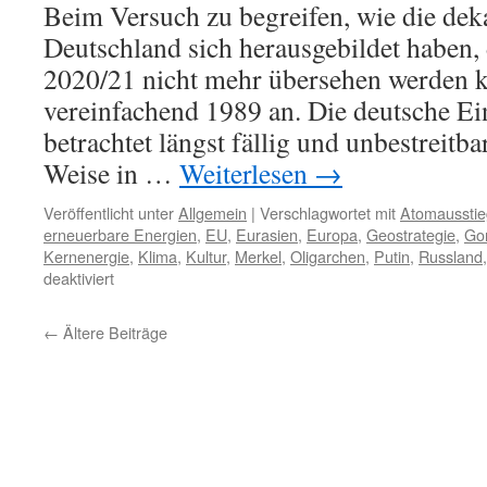
Beim Versuch zu begreifen, wie die de
Deutschland sich herausgebildet haben
2020/21 nicht mehr übersehen werden ka
vereinfachend 1989 an. Die deutsche Ein
betrachtet längst fällig und unbestreitba
Weise in …
Weiterlesen
→
Veröffentlicht unter
Allgemein
|
Verschlagwortet mit
Atomausstie
erneuerbare Energien
,
EU
,
Eurasien
,
Europa
,
Geostrategie
,
Go
Kernenergie
,
Klima
,
Kultur
,
Merkel
,
Oligarchen
,
Putin
,
Russland
für
deaktiviert
Die
Weichenstellungen
←
Ältere Beiträge
von
1989
und
2000
und
der
weitere,