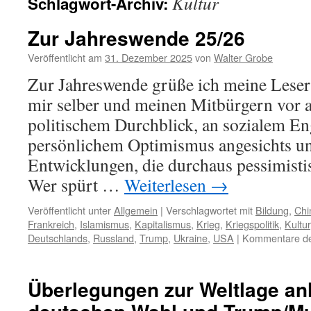
Kultur
Schlagwort-Archiv:
Zur Jahreswende 25/26
Veröffentlicht am
31. Dezember 2025
von
Walter Grobe
Zur Jahreswende grüße ich meine Leser
mir selber und meinen Mitbürgern vor 
politischem Durchblick, an sozialem E
persönlichem Optimismus angesichts und
Entwicklungen, die durchaus pessimist
Wer spürt …
Weiterlesen
→
Veröffentlicht unter
Allgemein
|
Verschlagwortet mit
Bildung
,
Chi
Frankreich
,
Islamismus
,
Kapitalismus
,
Krieg
,
Kriegspolitik
,
Kultur
Deutschlands
,
Russland
,
Trump
,
Ukraine
,
USA
|
Kommentare dea
Überlegungen zur Weltlage anl