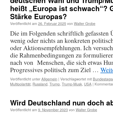
deutschen Wahl und Trump/M
heißt „Europa ist schwach“? G
Stärke Europas?
Veröffentlicht am
26. Februar 2025
von
Walter Grobe
Die im Folgenden schriftlich gefassten
wenig oder nichts an konkreten politisc
oder Aktionsempfehlungen. Ich versuche
die Rahmenbedingungen zu formulieren,
nach von Menschen, die sich etwas H
Progressives politisch zum Ziel …
Weit
Veröffentlicht unter
Allgemein
|
Verschlagwortet mit
Bundestags
Multipolarität
,
Russland
,
Trump
,
Trump-Musk
,
USA
|
Kommentare
Wird Deutschland nun doch a
Veröffentlicht am
9. November 2023
von
Walter Grobe