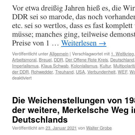
Vor etwa dreißig Jahren hieß es, die Wi
DDR sei so marode, das noch vorhanden
etc. sei so wertlos, dass es fast komplet
müsse; manches ging, teilweise demonst
Preise von 1 …
Weiterlesen
→
Veröffentlicht unter
Allgemein
|
Verschlagwortet mit
1. Weltkrieg
Arbeitsmoral
,
Breuel
,
DDR
,
Der Offene Rote Kreis
,
Deutschland
Imperialismus
,
Klaus Schwab
,
Kolonialismus
,
Kultur
,
Multipolarit
der DDR
,
Rohwedder
,
Treuhand
,
USA
,
Verbundenheit
,
WEF
,
Wo
für
deaktiviert
Wird
Deutschland
nun
Die Weichenstellungen von 1
doch
der weitere, Merkelsche Weg i
abgewickelt?
Deutschlands
Veröffentlicht am
23. Januar 2021
von
Walter Grobe