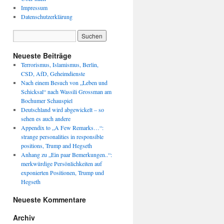
Impressum
Datenschutzerklärung
Neueste Beiträge
Terrorismus, Islamismus, Berlin,
CSD, AfD, Geheimdienste
Nach einem Besuch von „Leben und
Schicksal“ nach Wassili Grossman am
Bochumer Schauspiel
Deutschland wird abgewickelt – so
sehen es auch andere
Appendix to „A Few Remarks…“:
strange personalities in responsible
positions, Trump and Hegseth
Anhang zu „Ein paar Bemerkungen..“:
merkwürdige Persönlichkeiten auf
exponierten Positionen, Trump und
Hegseth
Neueste Kommentare
Archiv