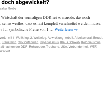
 doch abgewickelt?
alter Grobe
ie Wirtschaft der vormaligen DDR sei so marode, das noch
 sei so wertlos, dass es fast komplett verschrottet werden müsse;
iv für symbolische Preise von 1 …
Weiterlesen
→
ortet mit
1. Weltkrieg
,
2. Weltkrieg
,
Abwicklung
,
Arbeit
,
Arbeitsmoral
,
Breuel
,
d
,
Frankreich
,
Großbritannien
,
Imperialismus
,
Klaus Schwab
,
Kolonialismus
,
lattmachen der DDR
,
Rohwedder
,
Treuhand
,
USA
,
Verbundenheit
,
WEF
,
für
tiviert
Wird
Deutschland
nun
doch
abgewickelt?