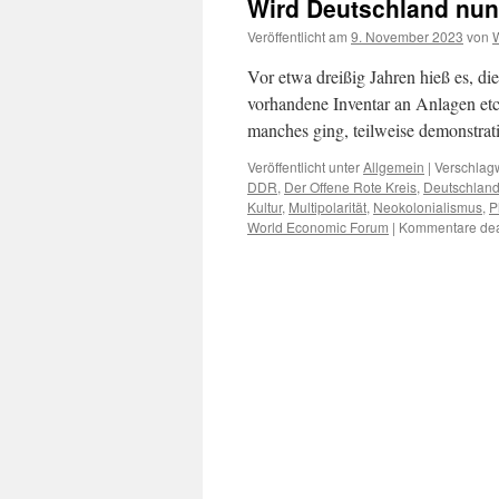
Wird Deutschland nun
Veröffentlicht am
9. November 2023
von
W
Vor etwa dreißig Jahren hieß es, d
vorhandene Inventar an Anlagen etc.
manches ging, teilweise demonstrat
Veröffentlicht unter
Allgemein
|
Verschlagw
DDR
,
Der Offene Rote Kreis
,
Deutschlan
Kultur
,
Multipolarität
,
Neokolonialismus
,
P
World Economic Forum
|
Kommentare deak