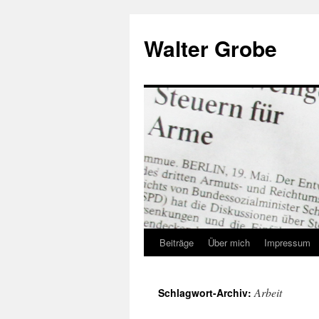
Zum
Inhalt
Walter Grobe
springen
Beiträge
Über mich
Impressum
Arbeit
Schlagwort-Archiv: