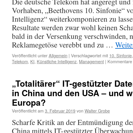
Die deutsche Telekom hat angeregt und f
Vorhaben, „Beethovens 10. Sinfonie“ v
Intelligenz“ weiterkomponieren zu lass
Resultate werden zwar wohl keinen Sch
bald in der Versenkung verschwinden, 
Reklamegetöse verebbt und zu …
Weite
Veröffentlicht unter
Allgemein
|
Verschlagwortet mit
10. Sinfonie
Telekom
,
KI
,
Künstliche Intelligenz
,
Management
|
Kommentare d
„Totalitärer“ IT-gestützter Da
in China und den USA – und w
Europa?
Veröffentlicht am
3. Februar 2019
von
Walter Grobe
Scharfe Kritik an der Entmündigung der
China mittels IT-gestützter Überwachu