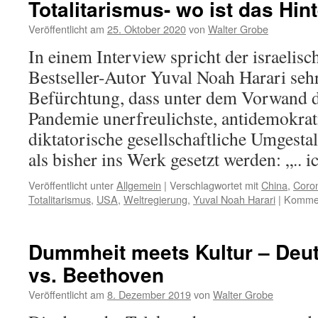
Totalitarismus- wo ist das Hin
zukün
asozi
Veröffentlicht am
25. Oktober 2020
von
Walter Grobe
Exist
In einem Interview spricht der israelisc
Bestseller-Autor Yuval Noah Harari sehr
Befürchtung, dass unter dem Vorwand 
Pandemie unerfreulichste, antidemokrat
diktatorische gesellschaftliche Umgesta
als bisher ins Werk gesetzt werden: „..
Veröffentlicht unter
Allgemein
|
Verschlagwortet mit
China
,
Coro
Totalitarismus
,
USA
,
Weltregierung
,
Yuval Noah Harari
|
Kommen
Dummheit meets Kultur – Deu
vs. Beethoven
Veröffentlicht am
8. Dezember 2019
von
Walter Grobe