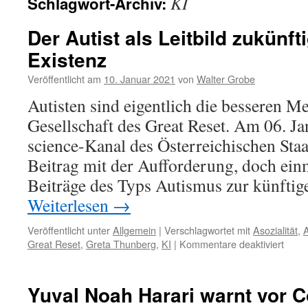
KI
Schlagwort-Archiv:
Der Autist als Leitbild zukünft
Existenz
Veröffentlicht am
10. Januar 2021
von
Walter Grobe
Autisten sind eigentlich die besseren M
Gesellschaft des Great Reset. Am 06. Ja
science-Kanal des Österreichischen Sta
Beitrag mit der Aufforderung, doch einm
Beiträge des Typs Autismus zur künftig
Weiterlesen
→
Veröffentlicht unter
Allgemein
|
Verschlagwortet mit
Asozialität
,
für
Great Reset
,
Greta Thunberg
,
KI
|
Kommentare deaktiviert
Der
Autist
als
Yuval Noah Harari warnt vor C
Leitbi