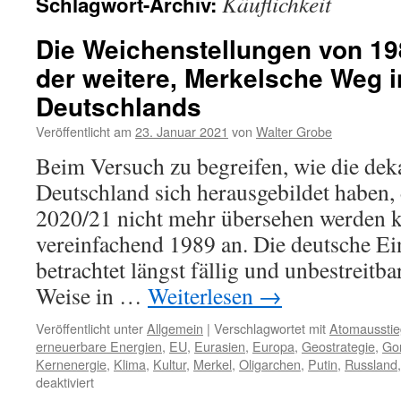
Käuflichkeit
Schlagwort-Archiv:
Die Weichenstellungen von 1
der weitere, Merkelsche Weg i
Deutschlands
Veröffentlicht am
23. Januar 2021
von
Walter Grobe
Beim Versuch zu begreifen, wie die de
Deutschland sich herausgebildet haben
2020/21 nicht mehr übersehen werden ka
vereinfachend 1989 an. Die deutsche Ein
betrachtet längst fällig und unbestreitba
Weise in …
Weiterlesen
→
Veröffentlicht unter
Allgemein
|
Verschlagwortet mit
Atomausstie
erneuerbare Energien
,
EU
,
Eurasien
,
Europa
,
Geostrategie
,
Go
Kernenergie
,
Klima
,
Kultur
,
Merkel
,
Oligarchen
,
Putin
,
Russland
für
deaktiviert
Die