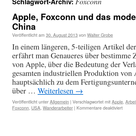
Foxconn
Schlagwort-Archiv:
Apple, Foxconn und das modern
China
Veröffentlicht am
30. August 2013
von
Walter Grobe
In einem längeren, 5-teiligen Artikel d
erfährt man Genaueres über bestimme Z
von Apple, über die Bedeutung der Verl
gesamten industriellen Produktion von 
hauptsächlich zu dem Fertigungsunter
über …
Weiterlesen
→
Veröffentlicht unter
Allgemein
|
Verschlagwortet mit
Apple
,
Arbei
für
Foxconn
,
USA
,
Wanderarbeiter
|
Kommentare deaktiviert
Apple,
Foxco
und
das