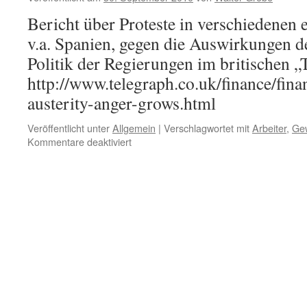
Bericht über Proteste in verschiedenen
v.a. Spanien, gegen die Auswirkungen d
Politik der Regierungen im britischen „
http://www.telegraph.co.uk/finance/fina
austerity-anger-grows.html
Veröffentlicht unter
Allgemein
|
Verschlagwortet mit
Arbeiter
,
Ge
für
Kommentare deaktiviert
Krisenproteste
in
Spanien
und
anderen
europäischen
Ländern