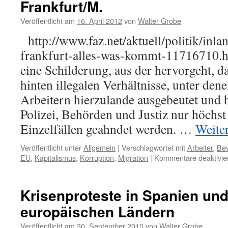
Frankfurt/M.
moder
Proleta
Veröffentlicht am
16. April 2012
von
Walter Grobe
in
China
http://www.faz.net/aktuell/politik/inla
frankfurt-alles-was-kommt-11716710.h
eine Schilderung, aus der hervorgeht, d
hinten illegalen Verhältnisse, unter de
Arbeitern hierzulande ausgebeutet und
Polizei, Behörden und Justiz nur höchst
Einzelfällen geahndet werden. …
Weite
Veröffentlicht unter
Allgemein
|
Verschlagwortet mit
Arbeiter
,
Bev
EU
,
Kapitalismus
,
Korruption
,
Migration
|
Kommentare deaktivie
Krisenproteste in Spanien un
europäischen Ländern
Veröffentlicht am
30. September 2010
von
Walter Grobe