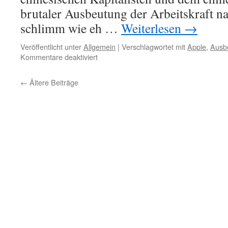
brutaler Ausbeutung der Arbeitskraft n
schlimm wie eh …
Weiterlesen
→
Veröffentlicht unter
Allgemein
|
Verschlagwortet mit
Apple
,
Ausb
für
Kommentare deaktiviert
Report
aus
←
Ältere Beiträge
Chinas
Arbeitswelt,
Apple