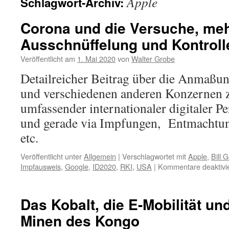
Apple
Schlagwort-Archiv:
Corona und die Versuche, mehr
Ausschnüffelung und Kontroll
Veröffentlicht am
1. Mai 2020
von
Walter Grobe
Detailreicher Beitrag über die Anmaßun
und verschiedenen anderen Konzernen z
umfassender internationaler digitaler P
und gerade via Impfungen, Entmachtun
etc.
Veröffentlicht unter
Allgemein
|
Verschlagwortet mit
Apple
,
Bill 
Impfausweis
,
Google
,
ID2020
,
RKI
,
USA
|
Kommentare deaktivie
Das Kobalt, die E-Mobilität un
Minen des Kongo