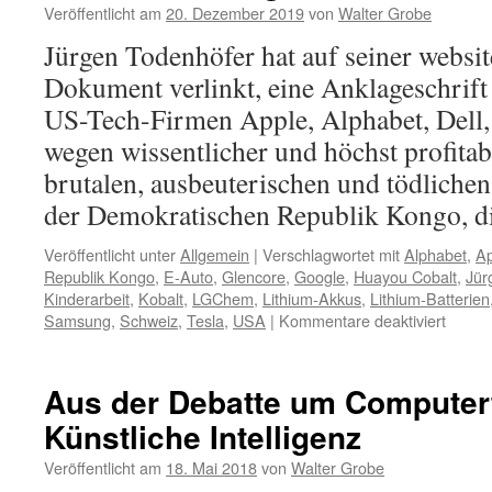
Veröffentlicht am
20. Dezember 2019
von
Walter Grobe
Jürgen Todenhöfer hat auf seiner websi
Dokument verlinkt, eine Anklageschrift
US-Tech-Firmen Apple, Alphabet, Dell,
wegen wissentlicher und höchst profita
brutalen, ausbeuterischen und tödliche
der Demokratischen Republik Kongo, 
Veröffentlicht unter
Allgemein
|
Verschlagwortet mit
Alphabet
,
Ap
Republik Kongo
,
E-Auto
,
Glencore
,
Google
,
Huayou Cobalt
,
Jür
Kinderarbeit
,
Kobalt
,
LGChem
,
Lithium-Akkus
,
Lithium-Batterien
für
Samsung
,
Schweiz
,
Tesla
,
USA
|
Kommentare deaktiviert
Das
Kobalt
die
Aus der Debatte um Computer
E-
Künstliche Intelligenz
Mobilit
und
Veröffentlicht am
18. Mai 2018
von
Walter Grobe
der