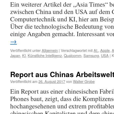
Tod
Ein weiterer Artikel der „Asia Times“ be
in
zwischen China und den USA auf dem 
den
Minen
Computertechnik und KI, hier am Beis
des
Über die technologische Bedeutung vo
Kongo
einige Angaben gemacht. Interessant v
→
Veröffentlicht unter
Allgemein
|
Verschlagwortet mit
AI.
,
Apple
,
Japan
,
KI
,
Künstliche Intelligenz
,
Qualcomm
,
Samsung
,
USA
|
K
Report aus Chinas Arbeitswelt
Veröffentlicht am
26. August 2017
von
Walter Grobe
Ein Report aus einer chinesischen Fabrik
Phones baut, zeigt, dass die Komplizen
hochangesehenen und extrem profitabl
chinesischen Kapitalisten und dem chin