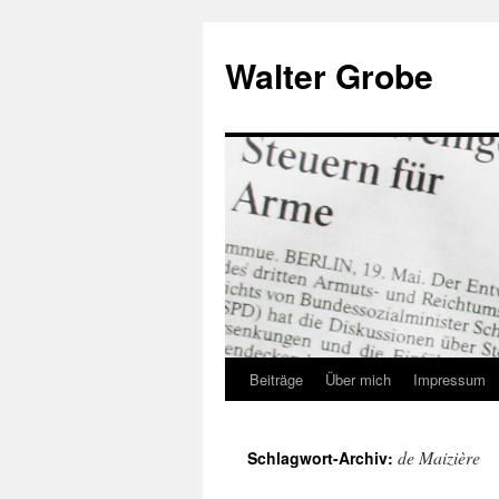
Zum
Inhalt
Walter Grobe
springen
Beiträge
Über mich
Impressum
de Maizière
Schlagwort-Archiv: