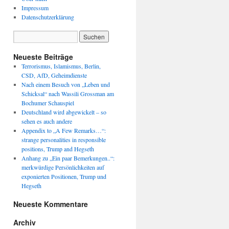
Impressum
Datenschutzerklärung
Neueste Beiträge
Terrorismus, Islamismus, Berlin,
CSD, AfD, Geheimdienste
Nach einem Besuch von „Leben und
Schicksal“ nach Wassili Grossman am
Bochumer Schauspiel
Deutschland wird abgewickelt – so
sehen es auch andere
Appendix to „A Few Remarks…“:
strange personalities in responsible
positions, Trump and Hegseth
Anhang zu „Ein paar Bemerkungen..“:
merkwürdige Persönlichkeiten auf
exponierten Positionen, Trump und
Hegseth
Neueste Kommentare
Archiv