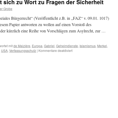
t sich zu Wort zu Fragen der Sicherheit
er Grobe
oziales Bürgerrecht“ (Veröffentlicht z.B. in „FAZ“ v. 09.01. 1017)
esem Papier antworten zu wollen auf einen Vorstoß des
 der kürzlich eine Reihe von Vorschlägen zum Asylrecht, zur …
ortet mit
de Maizière
,
Europa
,
Gabriel
,
Geheimdienste
,
Islamismus
,
Merkel
,
für
,
USA
,
Verfassungsschutz
|
Kommentare deaktiviert
Gabriel
–
SPD
–
meldet
sich
zu
Wort
zu
Fragen
der
Sicherheit