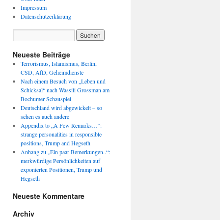
Impressum
Datenschutzerklärung
Neueste Beiträge
Terrorismus, Islamismus, Berlin,
CSD, AfD, Geheimdienste
Nach einem Besuch von „Leben und
Schicksal“ nach Wassili Grossman am
Bochumer Schauspiel
Deutschland wird abgewickelt – so
sehen es auch andere
Appendix to „A Few Remarks…“:
strange personalities in responsible
positions, Trump and Hegseth
Anhang zu „Ein paar Bemerkungen..“:
merkwürdige Persönlichkeiten auf
exponierten Positionen, Trump und
Hegseth
Neueste Kommentare
Archiv