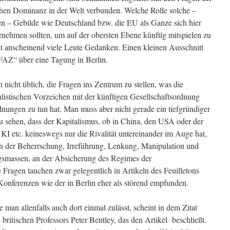
ischen Dominanz in der Welt verbunden. Welche Rolle solche –
en – Gebilde wie Deutschland bzw. die EU als Ganze sich hier
rnehmen sollten, um auf der obersten Ebene künftig mitspielen zu
t anscheinend viele Leute Gedanken. Einen kleinen Ausschnitt
FAZ“ über eine Tagung in Berlin.
 nicht üblich, die Fragen ins Zentrum zu stellen, was die
alistischen Vorzeichen mit der künftigen Gesellschaftsordnung
dnungen zu tun hat. Man muss aber nicht gerade ein tiefgründiger
zu sehen, dass der Kapitalismus, ob in China, den USA oder der
KI etc. keineswegs nur die Rivalität untereinander im Auge hat,
n der Beherrschung, Irreführung, Lenkung, Manipulation und
gsmassen, an der Absicherung des Regimes der
e Fragen tauchen zwar gelegentlich in Artikeln des Feuilletons
Konferenzen wie der in Berlin eher als störend empfunden.
 man allenfalls auch dort einmal zulässt, scheint in dem Zitat
 britischen Professors Peter Bentley, das den Artikel beschließt.