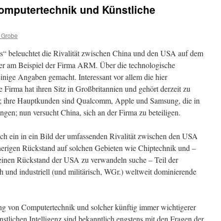
omputertechnik und Künstliche
 Grobe
s“ beleuchtet die Rivalität zwischen China und den USA auf dem
er am Beispiel der Firma ARM. Über die technologische
ige Angaben gemacht. Interessant vor allem die hier
e Firma hat ihren Sitz in Großbritannien und gehört derzeit zu
; ihre Hauptkunden sind Qualcomm, Apple und Samsung, die in
en; nun versucht China, sich an der Firma zu beteiligen.
ch ein in ein Bild der umfassenden Rivalität zwischen den USA
herigen Rückstand auf solchen Gebieten wie Chiptechnik und –
inen Rückstand der USA zu verwandeln suche – Teil der
 und industriell (und militärisch, WGr.) weltweit dominierende
ng von Computertechnik und solcher künftig immer wichtigerer
tlichen Intelligenz sind bekanntlich engstens mit den Fragen der