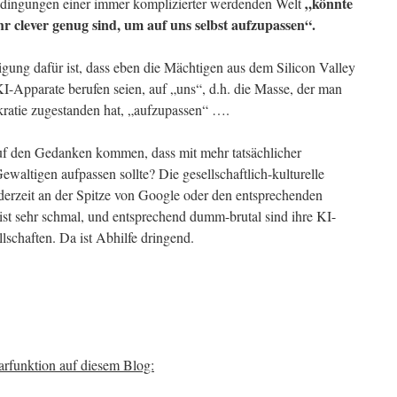
„könnte
edingungen einer immer komplizierter werdenden Welt
ehr clever genug sind, um auf uns selbst aufzupassen“.
igung dafür ist, dass eben die Mächtigen aus dem Silicon Valley
 KI-Apparate berufen seien, auf „uns“, d.h. die Masse, der man
ratie zugestanden hat, „aufzupassen“ ….
uf den Gedanken kommen, dass mit mehr tatsächlicher
waltigen aufpassen sollte? Die gesellschaftlich-kulturelle
 derzeit an der Spitze von Google oder den entsprechenden
ist sehr schmal, und entsprechend dumm-brutal sind ihre KI-
schaften. Da ist Abhilfe dringend.
rfunktion auf diesem Blog: