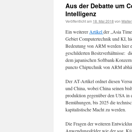
Aus der Debatte um C
Intelligenz
Veröffentlicht am
18. Mai 2018
von
Walter
Ein weiterer
Artikel
der „Asia Time
Gebiet Computertechnik und KI, hi
Bedeutung von ARM werden hier ein
geschilderten Besitzverhältnisse: di
dem japanischen Softbank-Konzern
puncto Chiptechnik von ARM abhäng
Der AT-Artikel ordnet diesen Versu
und China, wobei China seinen bis
produktion gegenüber den USA in e
Bemühungen, bis 2025 die technisch
kapitalistische Macht zu werden.
Die Fragen der weiteren Entwicklu
Anwendungsfelder wie der sog. Küns