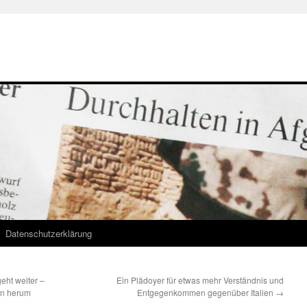
Datenschutzerklärung
eht weiter –
Ein Plädoyer für etwas mehr Verständnis und
en herum
Entgegenkommen gegenüber Italien
→