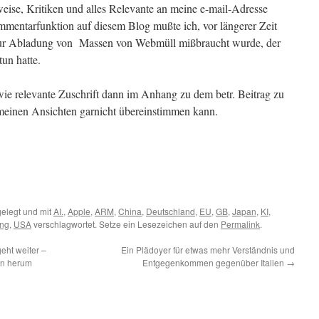
eise, Kritiken und alles Relevante an meine e-mail-Adresse
mmentarfunktion auf diesem Blog mußte ich, vor längerer Zeit
ie zur Abladung von Massen von Webmüll mißbraucht wurde, der
tun hatte.
wie relevante Zuschrift dann im Anhang zu dem betr. Beitrag zu
 meinen Ansichten garnicht übereinstimmen kann.
elegt und mit
AI.
,
Apple
,
ARM
,
China
,
Deutschland
,
EU
,
GB
,
Japan
,
KI
,
ng
,
USA
verschlagwortet. Setze ein Lesezeichen auf den
Permalink
.
eht weiter –
Ein Plädoyer für etwas mehr Verständnis und
en herum
Entgegenkommen gegenüber Italien
→