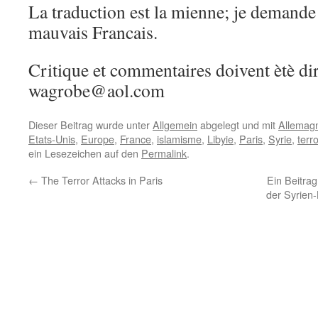
La traduction est la mienne; je demand
mauvais Francais.
Critique et commentaires doivent ètè di
wagrobe@aol.com
Dieser Beitrag wurde unter
Allgemein
abgelegt und mit
Allemag
Etats-Unis
,
Europe
,
France
,
islamisme
,
Libyie
,
Paris
,
Syrie
,
terr
ein Lesezeichen auf den
Permalink
.
←
The Terror Attacks in Paris
Ein Beitra
der Syrien-