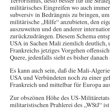
Terrorismus, desto besser für die Strate
militärisches Eingreifen wo auch imme
subversiv in Bedrängnis zu bringen, u
militärische „Hilfe“ anzubieten, den ei
auszuweiten und den anderer internatio
zurückzudrängen. Diesem Schema entspr
USA in Sachen Mali ziemlich deutlich
Frankreichs jetziges Vorgehen offensicht
Quere, jedenfalls sieht es bisher danach 
Es kann auch sein, daß die Mali-Algeri
USA und Verbündeten noch zu einer gefä
Frankreich und mittelbar für Europa au
Zur obszönen Höhe des US-Militäretats
militaristischen Prahlerei des „WStJ“ ist