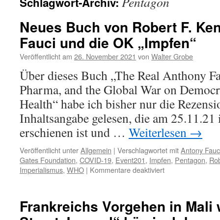
Pentagon
Schlagwort-Archiv:
Neues Buch von Robert F. Ken
Fauci und die OK „Impfen“
Veröffentlicht am
26. November 2021
von
Walter Grobe
Über dieses Buch „The Real Anthony Fau
Pharma, and the Global War on Democr
Health“ habe ich bisher nur die Rezensi
Inhaltsangabe gelesen, die am 25.11.21 
erschienen ist und …
Weiterlesen
→
Veröffentlicht unter
Allgemein
|
Verschlagwortet mit
Antony Fauc
Gates Foundation
,
COVID-19
,
Event201
,
Impfen
,
Pentagon
,
Rob
für
Imperialismus
,
WHO
|
Kommentare deaktiviert
Neues
Buch
von
Frankreichs Vorgehen in Mali 
Robert
F.