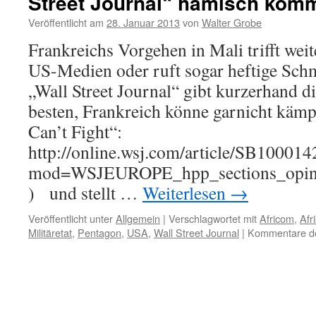
Street Journal“ hämisch komm
Kennedy
Veröffentlicht am
28. Januar 2013
von
Walter Grobe
jr.
über
Frankreichs Vorgehen in Mali trifft wei
Fauci
US-Medien oder ruft sogar heftige Sch
und
die
„Wall Street Journal“ gibt kurzerhand 
OK
besten, Frankreich könne garnicht käm
„Impfen“
Can’t Fight“:
http://online.wsj.com/article/SB10
mod=WSJEUROPE_hpp_sections_opinio
) und stellt …
Weiterlesen
→
Veröffentlicht unter
Allgemein
|
Verschlagwortet mit
Africom
,
Afr
Militäretat
,
Pentagon
,
USA
,
Wall Street Journal
|
Kommentare dea