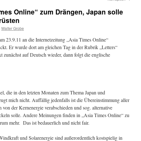
imes Online“ zum Drängen, Japan solle
rüsten
n
Walter Grobe
am 23.9.11 an die Internetzeitung „Asia Times Online“
kt. Er wurde dort am gleichen Tag in der Rubrik „Letters“
xt zunächst auf Deutsch wieder, dann folgt die englische
ikel, die in den letzten Monaten zum Thema Japan und
ugt mich nicht. Auffällig jedenfalls ist die Übereinstimmung aller
 von der Kernenergie verabschieden und sog. alternative
ickeln solle. Andere Meinungen finden in „Asia Times Online“ zu
m mehr. Das ist bedauerlich und nicht fair.
Windkraft und Solarenergie sind außerordentlich kostspielig in