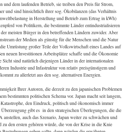
en und dem laufenden Betrieb, sie treiben den Preis für Strom,
r und sind hinsichtlich ihrer sog. Ökobilanzen (das Verhältnis
eltbelastung in Herstellung und Betrieb zum Ertrag in kWh)
enpferd von Politikern, die bestimmte Länder entindustrialisieren
n der meisten Bürger in den betreffenden Ländern zuwider. Aber
nstream der Medien als günstig für die Menschen und die Natur
 die Umrüstung großer Teile der Volkswirtschaft eines Landes auf
ßen neuen Investitionen Arbeitsplätze schaffe und die Ökonomie
e Sicht sind natürlich diejenigen Länder in der internationalen
deren Industrie und Infastruktur von relativ preisgünstigem und
kommt zu allerletzt aus den sog. alternativen Energien.
migkeit Ihrer Autoren, die derzeit zu den japanischen Problemen
inem bestimmten politischen Schema vor. Japan macht seit langem,
i-Katastrophe, den Eindruck, politisch und ökonomisch immer
Überzeugung gibt es in den strategischen Überlegungen, die die
SA anstellen, auch das Szenario, Japan weiter zu schwächen und
d zu den ersten gehören würde, die von der Krise in die Knie
 Bestrebungen geben sollte, dann würden die erwähnten