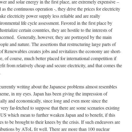
r and solar energy in the first place, are extremely expensive –
 as the continuous operation -, they drive the prices for electricity
e electricity power supply less reliable and are really
ironmental life cycle assessment. Favored in the first place by
ustrialize certain countries, they are hostile to the interests of
oncerned. Generally, however, they are portrayed by the main
ople and nature. The assertions that restructuring large parts of
of Renewables creates jobs and revitalizes the economy are short-
re, of course, much better placed for international competition if
efit from relatively cheap and secure electricity, and that comes the
.
currently writing about the Japanese problems almost resembles
 scheme, in my eyes. Japan has been giving the impression of
ally and economically, since long and even more since the
t very far-fetched to suppose that there are some scenarios existing
the US which mean to further weaken Japan and to benefit, if this
s to be brought to their knees by the crisis. If such endeavors are
tributions by AToL fit well. There are more than 100 nuclear