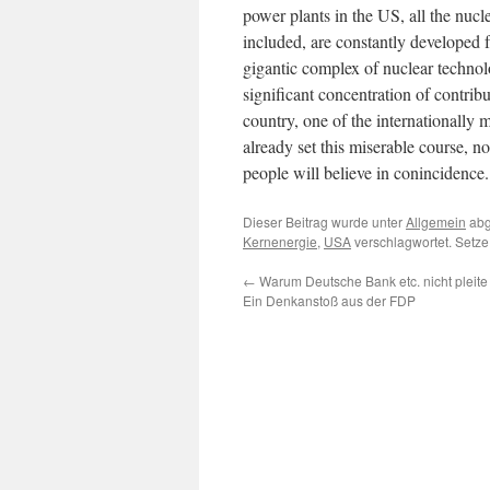
power plants in the US, all the nucl
included, are constantly developed fu
gigantic complex of nuclear technolo
significant concentration of contri
country, one of the internationall
already set this miserable course, no
people will believe in conincidence.
Dieser Beitrag wurde unter
Allgemein
abg
Kernenergie
,
USA
verschlagwortet. Setz
←
Warum Deutsche Bank etc. nicht pleit
Ein Denkanstoß aus der FDP