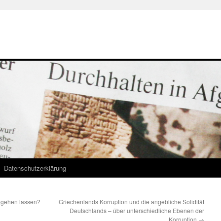
Datenschutzerklärung
e gehen lassen?
Griechenlands Korruption und die angebliche Solidität
Deutschlands – über unterschiedliche Ebenen der
Korruption
→