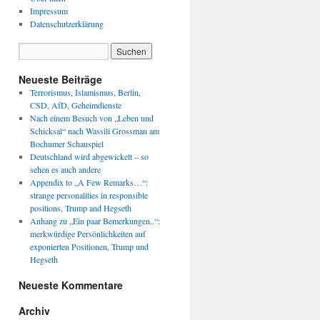
Impressum
Datenschutzerklärung
Neueste Beiträge
Terrorismus, Islamismus, Berlin,
CSD, AfD, Geheimdienste
Nach einem Besuch von „Leben und
Schicksal“ nach Wassili Grossman am
Bochumer Schauspiel
Deutschland wird abgewickelt – so
sehen es auch andere
Appendix to „A Few Remarks…“:
strange personalities in responsible
positions, Trump and Hegseth
Anhang zu „Ein paar Bemerkungen..“:
merkwürdige Persönlichkeiten auf
exponierten Positionen, Trump und
Hegseth
Neueste Kommentare
Archiv