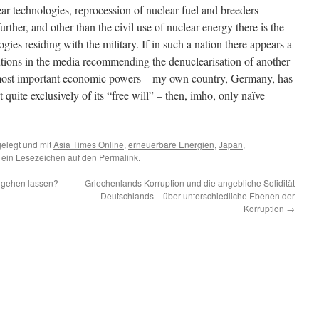
ear technologies, reprocession of nuclear fuel and breeders
rther, and other than the civil use of nuclear energy there is the
gies residing with the military. If in such a nation there appears a
butions in the media recommending the denuclearisation of another
y most important economic powers – my own country, Germany, has
t quite exclusively of its “free will” – then, imho, only naïve
elegt und mit
Asia Times Online
,
erneuerbare Energien
,
Japan
,
e ein Lesezeichen auf den
Permalink
.
e gehen lassen?
Griechenlands Korruption und die angebliche Solidität
Deutschlands – über unterschiedliche Ebenen der
Korruption
→