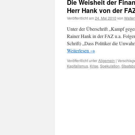
Die Weisheit der Fina
Herr Hank von der FA
Veröffentlicht am
24. Mai 2010
von
Walter
Unter der Überschrift „Kampf gegen
Rainer Hank in der FAZ u.a. Folgen
Schrift) „Dass Politiker die Unwahr
Weiterlesen
→
Veröffentlicht unter
Allgemein
|
Verschlagw
Kapitalismus
,
Krise
,
Spekulation
,
Staatsba