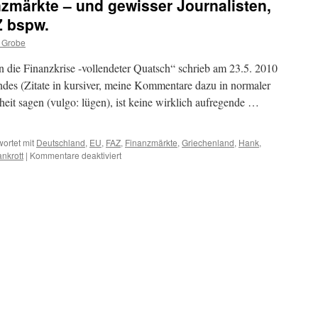
nzmärkte – und gewisser Journalisten,
Z bspw.
 Grobe
 die Finanzkrise -vollendeter Quatsch“ schrieb am 23.5. 2010
des (Zitate in kursiver, meine Kommentare dazu in normaler
heit sagen (vulgo: lügen), ist keine wirklich aufregende …
ortet mit
Deutschland
,
EU
,
FAZ
,
Finanzmärkte
,
Griechenland
,
Hank
,
für
nkrott
|
Kommentare deaktiviert
Die
Weisheit
der
Finanzmärkte
–
und
gewisser
Journalisten,
Herr
Hank
von
der