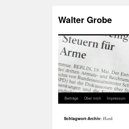
Zum
Inhalt
Walter Grobe
springen
Beiträge
Über mich
Impressum
Hank
Schlagwort-Archiv: