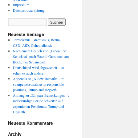
Impressum
Datenschutzerklärung
Neueste Beiträge
Terrorismus, Islamismus, Berlin,
CSD, AfD, Geheimdienste
Nach einem Besuch von „Leben und
Schicksal“ nach Wassili Grossman am
Bochumer Schauspiel
Deutschland wird abgewickelt – so
sehen es auch andere
Appendix to „A Few Remarks…“:
strange personalities in responsible
positions, Trump and Hegseth
Anhang zu „Ein paar Bemerkungen..“:
merkwürdige Persönlichkeiten auf
exponierten Positionen, Trump und
Hegseth
Neueste Kommentare
Archiv