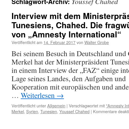
Youssef Chahed
Schlagwort-Archiv:
Interview mit dem Ministerprä
Tunesiens, Chahed. Die fragw
von „Amnesty International“
Veröffentlicht am
14. Februar 2017
von
Walter Grobe
Bei seinem Besuch in Deutschland und 
Merkel hat der Ministerpräsident Tunes
in einem Interview der „FAZ“ einige int
Lage seines Landes, den Aufgaben und
Kooperation mit europäischen und ande
…
Weiterlesen
→
Veröffentlicht unter
Allgemein
|
Verschlagwortet mit
"Amnesty Int
Merkel
,
Syrien
,
Tunesien
,
Youssef Chahed
|
Kommentare deaktiv