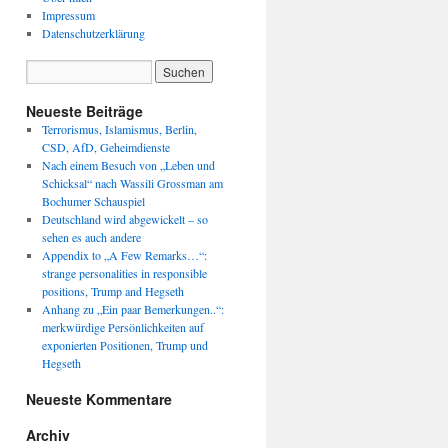
Impressum
Datenschutzerklärung
Neueste Beiträge
Terrorismus, Islamismus, Berlin,
CSD, AfD, Geheimdienste
Nach einem Besuch von „Leben und
Schicksal“ nach Wassili Grossman am
Bochumer Schauspiel
Deutschland wird abgewickelt – so
sehen es auch andere
Appendix to „A Few Remarks…“:
strange personalities in responsible
positions, Trump and Hegseth
Anhang zu „Ein paar Bemerkungen..“:
merkwürdige Persönlichkeiten auf
exponierten Positionen, Trump und
Hegseth
Neueste Kommentare
Archiv