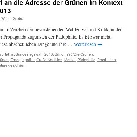
f an die Adresse der Grünen im Kontext
2013
n
Walter Grobe
n im Zeichen der bevorstehenden Wahlen voll mit Kritik an der
r Propaganda zugunsten der Pädophilie. Es ist zwar nicht
 diese abscheulichen Dinge und ihre …
Weiterlesen
→
ortet mit
Bundestagswahl 2013
,
Bündnis90/Die Grünen
,
rünen
,
Ernergiepolitik
,
Große Koalition
,
Merkel
,
Pädophilie
,
Prostitution
,
für
are deaktiviert
Der
Pädophilie-
Vorwurf
an
die
Adresse
der
Grünen
im
Kontext
der
Bundestagswahl
2013