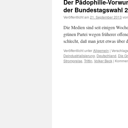
Der Pädophilie-Vorwur
der Bundestagswahl 
Veröffentlicht am
21. September 2013
vo
Die Medien sind seit einigen Woche
grünen Partei wegen früherer offene
schlecht, daß man jetzt etwas über
Veröffentlicht unter
Allgemein
|
Verschlagw
Deindustrialisierung
,
Deutschland
,
Die G
Strompreise
,
Trittin
,
Volker Beck
|
Komment