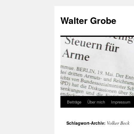
Zum
Inhalt
Walter Grobe
springen
Beiträge
Über mich
Impressum
Volker Beck
Schlagwort-Archiv: