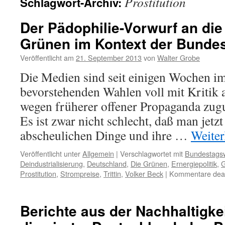
Prostitution
Schlagwort-Archiv:
Der Pädophilie-Vorwurf an die
Grünen im Kontext der Bunde
Veröffentlicht am
21. September 2013
von
Walter Grobe
Die Medien sind seit einigen Wochen i
bevorstehenden Wahlen voll mit Kritik 
wegen früherer offener Propaganda zugu
Es ist zwar nicht schlecht, daß man jetzt
abscheulichen Dinge und ihre …
Weiter
Veröffentlicht unter
Allgemein
|
Verschlagwortet mit
Bundestags
Deindustrialisierung
,
Deutschland
,
Die Grünen
,
Ernergiepolitik
,
G
Prostitution
,
Strompreise
,
Trittin
,
Volker Beck
|
Kommentare deakt
Berichte aus der Nachhaltigke