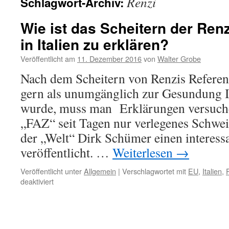
Renzi
Schlagwort-Archiv:
Wie ist das Scheitern der Re
in Italien zu erklären?
Veröffentlicht am
11. Dezember 2016
von
Walter Grobe
Nach dem Scheitern von Renzis Referen
gern als unumgänglich zur Gesundung It
wurde, muss man Erklärungen versuch
„FAZ“ seit Tagen nur verlegenes Schweig
der „Welt“ Dirk Schümer einen interess
veröffentlicht. …
Weiterlesen
→
Veröffentlicht unter
Allgemein
|
Verschlagwortet mit
EU
,
Italien
,
für
deaktiviert
Wie
ist
das
Scheitern