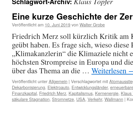
Klaus Töpfer
Schlagwort-Archiv:
Eine kurze Geschichte der Ze
Veröffentlicht am
10. Juni 2019
von
Walter Grobe
Friedrich Merz soll kürzlich Kritik a
geübt haben. Es frage sich, wieso diese 
„Klimakanzlerin“ die Klimaziele nicht e
höchsten Strompreise in Europa und die 
über das Thema an die …
Weiterlesen
Veröffentlicht unter
Allgemein
|
Verschlagwortet mit
Atomausstie
Dekarbonisierung
,
Elektroauto
,
Entwicklungsländer
,
erneuerbar
Finanzkapital
,
Friedrich Merz
,
Kapitalismus
,
Kernenergie
,
Klaus 
säkulare Stagnation
,
Stromnetze
,
USA
,
Verkehr
,
Wallmann
|
Kom