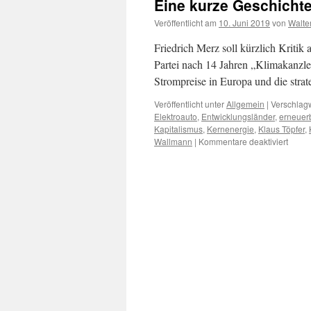
Eine kurze Geschicht
Veröffentlicht am
10. Juni 2019
von
Walte
Friedrich Merz soll kürzlich Kriti
Partei nach 14 Jahren „Klimakanzler
Strompreise in Europa und die stra
Veröffentlicht unter
Allgemein
|
Verschlagw
Elektroauto
,
Entwicklungsländer
,
erneuer
Kapitalismus
,
Kernenergie
,
Klaus Töpfer
,
für
Wallmann
|
Kommentare deaktiviert
Eine
kurze
Gesch
der
Zerst
der
CDU