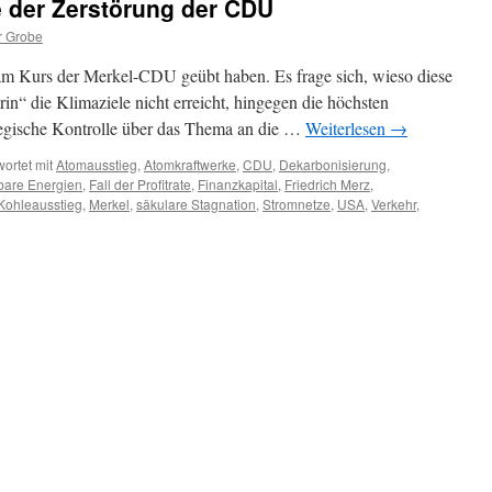
e der Zerstörung der CDU
r Grobe
k am Kurs der Merkel-CDU geübt haben. Es frage sich, wieso diese
in“ die Klimaziele nicht erreicht, hingegen die höchsten
tegische Kontrolle über das Thema an die …
Weiterlesen
→
ortet mit
Atomausstieg
,
Atomkraftwerke
,
CDU
,
Dekarbonisierung
,
bare Energien
,
Fall der Profitrate
,
Finanzkapital
,
Friedrich Merz
,
Kohleausstieg
,
Merkel
,
säkulare Stagnation
,
Stromnetze
,
USA
,
Verkehr
,
ichte
örung