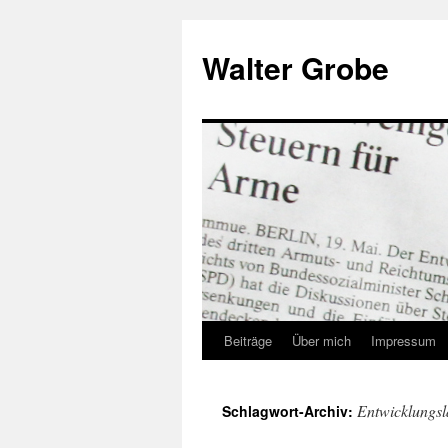
Zum
Inhalt
Walter Grobe
springen
Beiträge
Über mich
Impressum
Entwicklungsl
Schlagwort-Archiv: