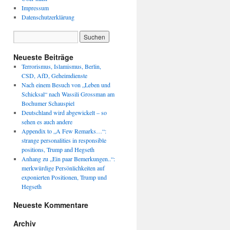
Impressum
Datenschutzerklärung
Neueste Beiträge
Terrorismus, Islamismus, Berlin,
CSD, AfD, Geheimdienste
Nach einem Besuch von „Leben und
Schicksal“ nach Wassili Grossman am
Bochumer Schauspiel
Deutschland wird abgewickelt – so
sehen es auch andere
Appendix to „A Few Remarks…“:
strange personalities in responsible
positions, Trump and Hegseth
Anhang zu „Ein paar Bemerkungen..“:
merkwürdige Persönlichkeiten auf
exponierten Positionen, Trump und
Hegseth
Neueste Kommentare
Archiv