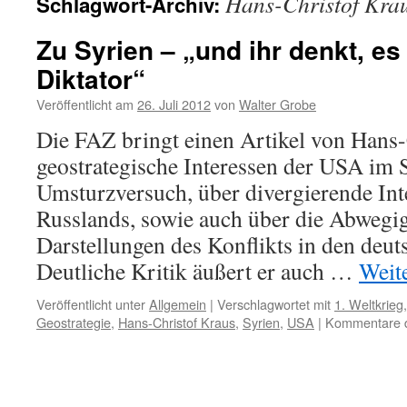
Hans-Christof Kra
Schlagwort-Archiv:
Zu Syrien – „und ihr denkt, e
Diktator“
Veröffentlicht am
26. Juli 2012
von
Walter Grobe
Die FAZ bringt einen Artikel von Hans-
geostrategische Interessen der USA im 
Umsturzversuch, über divergierende In
Russlands, sowie auch über die Abwegigk
Darstellungen des Konflikts in den deu
Deutliche Kritik äußert er auch …
Weit
Veröffentlicht unter
Allgemein
|
Verschlagwortet mit
1. Weltkrieg
Geostrategie
,
Hans-Christof Kraus
,
Syrien
,
USA
|
Kommentare de