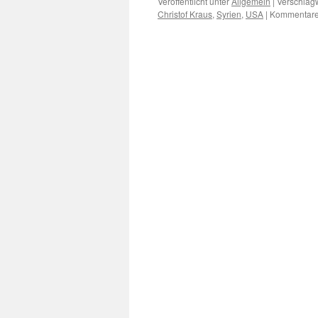
Veröffentlicht unter
Allgemein
|
Verschlagw
Christof Kraus
,
Syrien
,
USA
|
Kommentare 