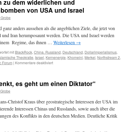
 zu dem widerlichen und
mbomben von USA und Israel
 Grobe
ganz anders aussehen als die angeblichen Ziele, die jetzt von
el und Iran herumposaunt werden. Die USA und Israel werden
n einem Regime, das ihnen …
Weiterlesen
→
ortet mit
BlackRock
,
China. Russland
,
Deutschland
,
Dollarimperialismus
,
slamische Theokratie
,
Israel
,
Kernenergie
,
Khomeini
,
Merkel
,
Northstream 2
,
für
c Forum
|
Kommentare deaktiviert
Ein
paar
Bemerkungen
enkt, es geht um einen Diktator“
zu
dem
 Grobe
widerlichen
und
ans-Christof Kraus über geostrategische Interessen der USA im
aussichtslosen
ierende Interessen Chinas und Russlands, sowie auch über die
Herumbomben
lungen des Konflikts in den deutschen Medien. Deutliche Kritik
von
USA
und
Israel