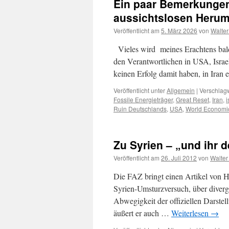
Ein paar Bemerkungen
aussichtslosen Heru
Veröffentlicht am
5. März 2026
von
Walter
Vieles wird meines Erachtens bald 
den Verantwortlichen in USA, Isra
keinen Erfolg damit haben, in Ira
Veröffentlicht unter
Allgemein
|
Verschlagw
Fossile Energieträger
,
Great Reset
,
Iran
,
i
Ruin Deutschlands
,
USA
,
World Economi
Zu Syrien – „und ihr d
Veröffentlicht am
26. Juli 2012
von
Walter
Die FAZ bringt einen Artikel von H
Syrien-Umsturzversuch, über diverg
Abwegigkeit der offiziellen Darstel
äußert er auch …
Weiterlesen
→