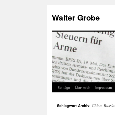
Zum
Inhalt
Walter Grobe
springen
Beiträge
Über mich
Impressum
China. Russla
Schlagwort-Archiv: