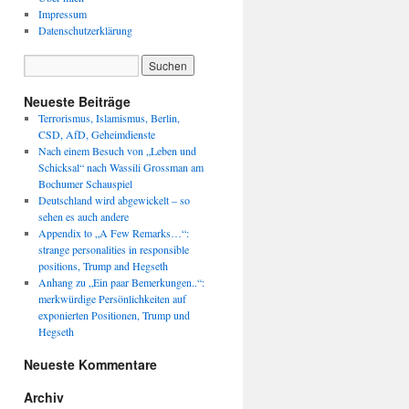
Impressum
Datenschutzerklärung
Neueste Beiträge
Terrorismus, Islamismus, Berlin,
CSD, AfD, Geheimdienste
Nach einem Besuch von „Leben und
Schicksal“ nach Wassili Grossman am
Bochumer Schauspiel
Deutschland wird abgewickelt – so
sehen es auch andere
Appendix to „A Few Remarks…“:
strange personalities in responsible
positions, Trump and Hegseth
Anhang zu „Ein paar Bemerkungen..“:
merkwürdige Persönlichkeiten auf
exponierten Positionen, Trump und
Hegseth
Neueste Kommentare
Archiv