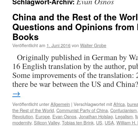
Evan Osnos
Schlagwort-Archiv:
China and the Rest of the Worl
Questions and Opinions from 
Books
Veröffentlicht am
1. Juni 2016
von
Walter Grobe
Originally published in German by W
16 English translation by the author, pu
Some improvements of the translation
there be war between the US and Chin
→
Veröffentlicht unter
Allgemein
|
Verschlagwortet mit
Africa
,
bure
the Rest of the World
,
Communist Party of China
,
Confucianism
Revolution
,
Europe
,
Evan Osnos
,
Jonathan Holslag
,
Legalism
,
M
modernity
,
Silicon Valley
,
Tobias ten Brink
,
US
,
USA
,
William H.