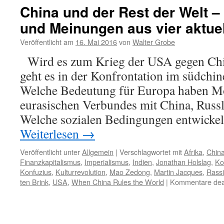
China und der Rest der Welt –
und Meinungen aus vier aktue
Veröffentlicht am
16. Mai 2016
von
Walter Grobe
Wird es zum Krieg der USA gegen C
geht es in der Konfrontation im südchi
Welche Bedeutung für Europa haben Mö
eurasischen Verbundes mit China, Russ
Welche sozialen Bedingungen entwicke
Weiterlesen
→
Veröffentlicht unter
Allgemein
|
Verschlagwortet mit
Afrika
,
Chin
Finanzkapitalismus
,
Imperialismus
,
Indien
,
Jonathan Holslag
,
Ko
Konfuzius
,
Kulturrevolution
,
Mao Zedong
,
Martin Jacques
,
Rass
ten Brink
,
USA
,
When China Rules the World
|
Kommentare deak