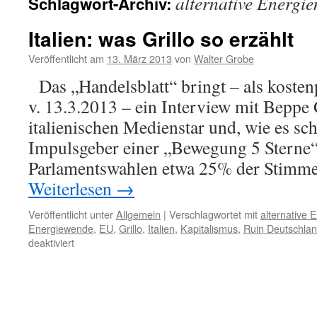
alternative Energie
Schlagwort-Archiv:
Italien: was Grillo so erzählt
Veröffentlicht am
13. März 2013
von
Walter Grobe
Das „Handelsblatt“ bringt – als kosten
v. 13.3.2013 – ein Interview mit Beppe 
italienischen Medienstar und, wie es sc
Impulsgeber einer „Bewegung 5 Sterne“, 
Parlamentswahlen etwa 25% der Stimme
Weiterlesen
→
Veröffentlicht unter
Allgemein
|
Verschlagwortet mit
alternative 
Energiewende
,
EU
,
Grillo
,
Italien
,
Kapitalismus
,
Ruin Deutschla
für
deaktiviert
Italien:
was
Grillo
so
erzählt