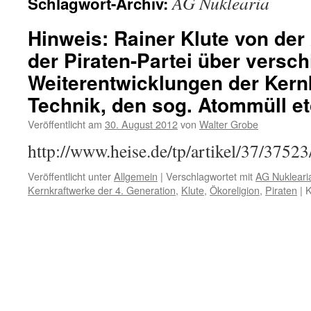
AG Nuklearia
Schlagwort-Archiv:
Hinweis: Rainer Klute von der
der Piraten-Partei über versc
Weiterentwicklungen der Kern
Technik, den sog. Atommüll et
Veröffentlicht am
30. August 2012
von
Walter Grobe
http://www.heise.de/tp/artikel/37/37523
Veröffentlicht unter
Allgemein
|
Verschlagwortet mit
AG Nukleari
Kernkraftwerke der 4. Generation
,
Klute
,
Ökoreligion
,
Piraten
|
K