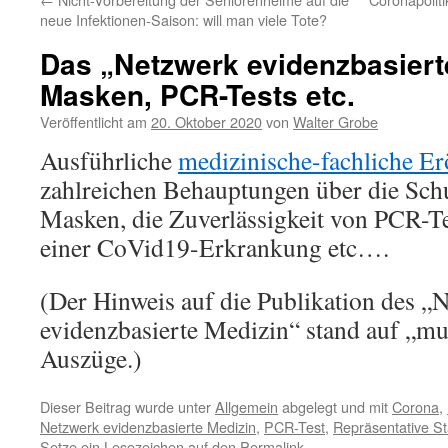
neue Infektionen-Saison: will man viele Tote?
Das „Netzwerk evidenzbasiert
Masken, PCR-Tests etc.
Veröffentlicht am
20. Oktober 2020
von
Walter Grobe
Ausführliche
medizinische-fachliche Er
zahlreichen Behauptungen über die Sc
Masken, die Zuverlässigkeit von PCR-Te
einer CoVid19-Erkrankung etc….
(Der Hinweis auf die Publikation des „
evidenzbasierte Medizin“ stand auf „mu
Auszüge.)
Dieser Beitrag wurde unter
Allgemein
abgelegt und mit
Corona
,
Netzwerk evidenzbasierte Medizin
,
PCR-Test
,
Repräsentative Sta
Setze ein Lesezeichen auf den
Permalink
.