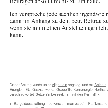
Beiträgen absolut nichts zu tun hatte.
Ich verspreche jede sachlich irgendwie 
dann im Anhang zu dem betr. Beitrag zu
wenn sie mit meinen Ansichten garnich
kann.
Dieser Beitrag wurde unter
Allgemein
abgelegt und mit
Belarus
Energien
,
EU
,
Gaskraftwerke
,
Geopolitik
,
Kernenergie
,
Northst
verschlagwortet. Setze ein Lesezeichen auf den
Permalink
.
←
Bargeldabschaffung – so versucht man es bei
Panikmache u