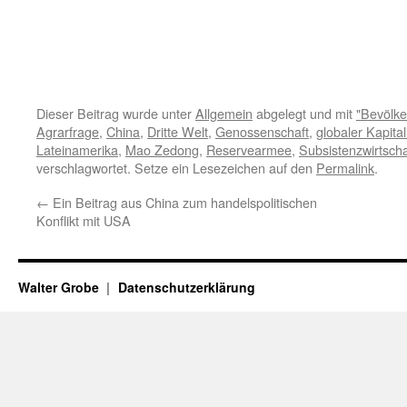
Dieser Beitrag wurde unter
Allgemein
abgelegt und mit
"Bevölk
Agrarfrage
,
China
,
Dritte Welt
,
Genossenschaft
,
globaler Kapita
Lateinamerika
,
Mao Zedong
,
Reservearmee
,
Subsistenzwirtscha
verschlagwortet. Setze ein Lesezeichen auf den
Permalink
.
←
Ein Beitrag aus China zum handelspolitischen
Konflikt mit USA
Walter Grobe
Datenschutzerklärung